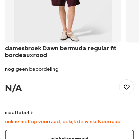
damesbroek Dawn bermuda regular fit
bordeauxrood
nog geen beoordeling
/nl-
be/dames-
N/A
heren/dameskleding/dames-
broeken-
jeans/damesbroek-
dawn-
maattabel
bermuda-
online niet op voorraad, bekijk de winkelvoorraad
regular-
fit-
bordeauxrood-
winkelvoorraad