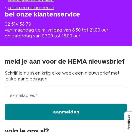
buurt
ruilen en retourneren
bel onze klantenservice
02 514 38 79
van maandag t.e.m. vrijdag van 8.30 tot 21.00 uur
op zaterdag van 09.00 tot 18.00 uur
meld je aan voor de HEMA nieuwsbrief
Schrijf je nu in en krijg elke week een nieuwsbrief met
leuke aanbiedingen.
e-
mailadres
aanmelden
Feedback
volg je ons al?