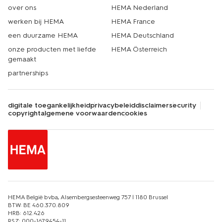
over ons
HEMA Nederland
werken bij HEMA
HEMA France
een duurzame HEMA
HEMA Deutschland
onze producten met liefde
HEMA Österreich
gemaakt
partnerships
digitale toegankelijkheid
privacybeleid
disclaimer
security
copyright
algemene voorwaarden
cookies
HEMA België bvba, Alsembergsesteenweg 757 | 1180 Brussel
BTW: BE 460.370.809
HRB: 612.426
RSZ: 000-1679454-11