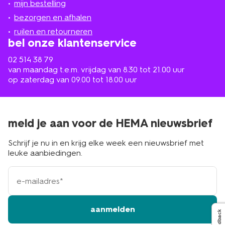
mijn bestelling
in
de
bezorgen en afhalen
buurt
ruilen en retourneren
bel onze klantenservice
02 514 38 79
van maandag t.e.m. vrijdag van 8.30 tot 21.00 uur
op zaterdag van 09.00 tot 18.00 uur
meld je aan voor de HEMA nieuwsbrief
Schrijf je nu in en krijg elke week een nieuwsbrief met
leuke aanbiedingen.
e-
mailadres
aanmelden
Feedback