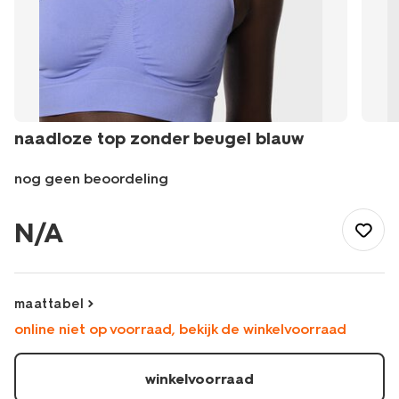
naadloze top zonder beugel blauw
nog geen beoordeling
/nl-
be/dames-
N/A
heren/dameslingerie-
nachtmode/bhs/bh-
tops/naadloze-
top-
maattabel
zonder-
online niet op voorraad, bekijk de winkelvoorraad
beugel-
-
blauw-
winkelvoorraad
21850290BLUE.html