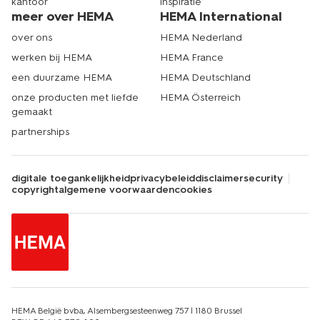
kantoor
inspiratie
meer over HEMA
HEMA International
over ons
HEMA Nederland
werken bij HEMA
HEMA France
een duurzame HEMA
HEMA Deutschland
onze producten met liefde
HEMA Österreich
gemaakt
partnerships
digitale toegankelijkheid
privacybeleid
disclaimer
security
copyright
algemene voorwaarden
cookies
HEMA België bvba, Alsembergsesteenweg 757 | 1180 Brussel