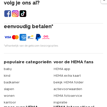
volg je ons al?
eenvoudig betalen*
*afhankelijk van de gekozen bezorgopties
populaire categorieën
voor de HEMA fans
baby
HEMA app
kind
HEMA extra kaart
badkamer
bekijk HEMA folder
slapen
actievoorwaarden
wonen
HEMA fotoservice
kantoor
inspiratie