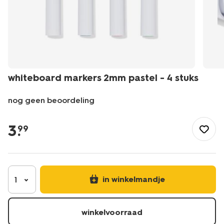
whiteboard markers 2mm pastel - 4 stuks
nog geen beoordeling
/nl-
be/kantoor/bureau-
3
.
99
accessoires/whiteboards/whiteboard-
markers-
2mm-
pastel-
-
in winkelmandje
1
-4-
stuks-
14440044.html
winkelvoorraad