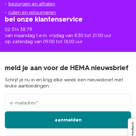
de
bezorgen en afhalen
buurt
ruilen en retourneren
bel onze klantenservice
02 514 38 79
van maandag t.e.m. vrijdag van 8.30 tot 21.00 uur
op zaterdag van 09.00 tot 18.00 uur
meld je aan voor de HEMA nieuwsbrief
Schrijf je nu in en krijg elke week een nieuwsbrief met
leuke aanbiedingen.
e-
mailadres
aanmelden
Feedback