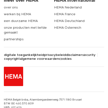
meer over HEMA
HEMA International
over ons
HEMA Nederland
werken bij HEMA
HEMA France
een duurzame HEMA
HEMA Deutschland
onze producten met liefde
HEMA Österreich
gemaakt
partnerships
digitale toegankelijkheid
privacybeleid
disclaimer
security
copyright
algemene voorwaarden
cookies
HEMA België bvba, Alsembergsesteenweg 757 | 1180 Brussel
BTW: BE 460.370.809
HRB: 612.426