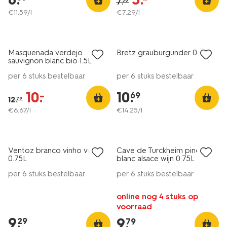
7
.
29
€
11
.
59
/l
€
7
.
29
/l
6=5
nu met korting
alleen online
Masquenada verdejo
Bretz grauburgunder 0.75L
sauvignon blanc bio 1.5L
per 6 stuks bestelbaar
per 6 stuks bestelbaar
10
.
10
.
–
69
12
.
79
€
6
.
67
/l
€
14
.
25
/l
6=5
6=5
alleen online
alleen online
Ventoz branco vinho verde
Cave de Turckheim pinot
0.75L
blanc alsace wijn 0.75L
per 6 stuks bestelbaar
per 6 stuks bestelbaar
online nog 4 stuks op
voorraad
9
.
9
.
29
79