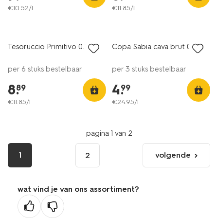
€
10
.
52
/l
€
11
.
85
/l
6=5
6=5
alleen online
alleen online
Tesoruccio Primitivo 0.75L
Copa Sabia cava brut 0.2L
per 6 stuks bestelbaar
per 3 stuks bestelbaar
8
.
4
.
89
99
€
11
.
85
/l
€
24
.
95
/l
pagina 1 van 2
1
volgende
2
volgende
pagina
wat vind je van ons assortiment?