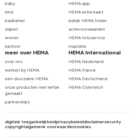
baby
HEMA app
kind
HEMA extra kaart
badkamer
bekijk HEMA folder
slapen
actievoorwaarden
wonen
HEMA fotoservice
kantoor
inspiratie
meer over HEMA
HEMA International
over ons
HEMA Nederland
werken bij HEMA
HEMA France
een duurzame HEMA
HEMA Deutschland
onze producten met liefde
HEMA Österreich
gemaakt
partnerships
digitale toegankelijkheid
privacybeleid
disclaimer
security
copyright
algemene voorwaarden
cookies