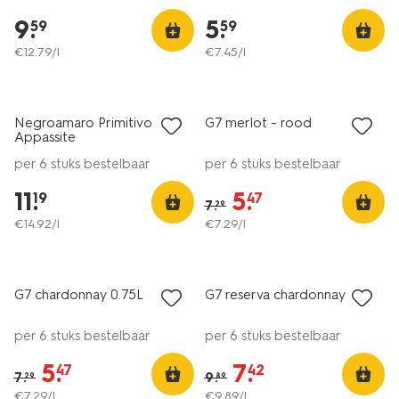
9
.
5
.
59
59
€
12
.
79
/l
€
7
.
45
/l
vegan
6=5
alleen online
nu met korting
Negroamaro Primitivo
G7 merlot - rood
Appassite
per 6 stuks bestelbaar
per 6 stuks bestelbaar
11
.
5
.
19
47
7
.
29
€
14
.
92
/l
€
7
.
29
/l
vegan
vegan
nu met korting
nu met korting
G7 chardonnay 0.75L
G7 reserva chardonnay - wit
per 6 stuks bestelbaar
per 6 stuks bestelbaar
5
.
7
.
47
42
7
.
9
.
29
89
€
7
.
29
/l
€
9
.
89
/l