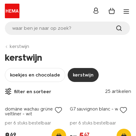
inloggen
waar ben je naar op zoek?
kerstwijn
kerstwijn
koekjes en chocolade
kerstwijn
vegan
6=5
25 artikelen
filter en sorteer
alleen online
nu met korting
domäne wachau grüner
G7 sauvignon blanc - wit
veltliner - wit
per 6 stuks bestelbaar
per 6 stuks bestelbaar
8
.
5
.
69
47