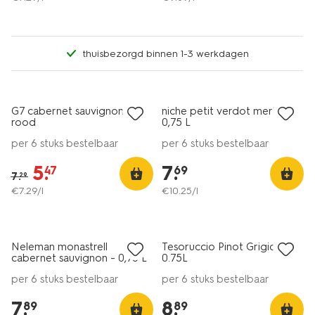
thuisbezorgd binnen 1-3 werkdagen
vegan
6=5
nu met korting
alleen online
G7 cabernet sauvignon -
niche petit verdot merlot -
rood
0,75 L
per 6 stuks bestelbaar
per 6 stuks bestelbaar
5
.
7
.
47
69
7
.
29
€
7
.
29
/l
€
10
.
25
/l
6=5
6=5
alleen online
alleen online
Neleman monastrell
Tesoruccio Pinot Grigio
cabernet sauvignon - 0,75 L
0.75L
per 6 stuks bestelbaar
per 6 stuks bestelbaar
7
.
8
.
89
89