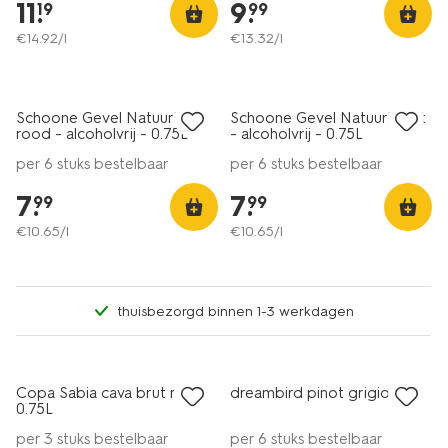
11
.
9
.
19
99
€
14
.
92
/l
€
13
.
32
/l
6=5
6=5
alleen online
alleen online
Schoone Gevel Natuurlik
Schoone Gevel Natuurlik wit
rood - alcoholvrij - 0.75L
- alcoholvrij - 0.75L
per 6 stuks bestelbaar
per 6 stuks bestelbaar
7
.
7
.
99
99
€
10
.
65
/l
€
10
.
65
/l
thuisbezorgd binnen 1-3 werkdagen
6=5
6=5
alleen online
alleen online
Copa Sabia cava brut rosé
dreambird pinot grigio
0.75L
per 3 stuks bestelbaar
per 6 stuks bestelbaar