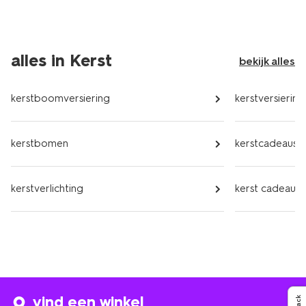
alles in Kerst
bekijk alles
kerstboomversiering
kerstversiering
kerstbomen
kerstcadeaus
kerstverlichting
kerst cadeauv
vind een winkel