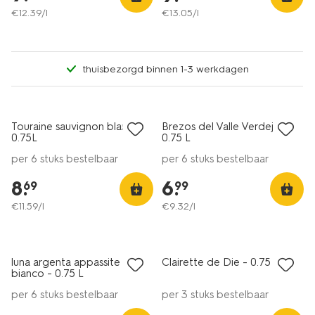
€
12
.
39
/l
€
13
.
05
/l
thuisbezorgd binnen 1-3 werkdagen
6=5
6=5
alleen online
alleen online
Touraine sauvignon blanc
Brezos del Valle Verdejo -
0.75L
0.75 L
per 6 stuks bestelbaar
per 6 stuks bestelbaar
8
.
6
.
69
99
€
11
.
59
/l
€
9
.
32
/l
6=5
6=5
alleen online
alleen online
luna argenta appassite
Clairette de Die - 0.75 L
bianco - 0.75 L
per 6 stuks bestelbaar
per 3 stuks bestelbaar