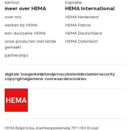
kantoor
inspiratie
meer over HEMA
HEMA International
over ons
HEMA Nederland
werken bij HEMA
HEMA France
een duurzame HEMA
HEMA Deutschland
onze producten met liefde
HEMA Österreich
gemaakt
partnerships
digitale toegankelijkheid
privacybeleid
disclaimer
security
copyright
algemene voorwaarden
cookies
HEMA België bvba, Alsembergsesteenweg 757 | 1180 Brussel