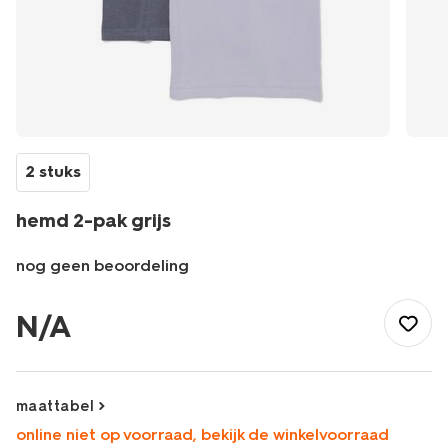
2 stuks
hemd 2-pak grijs
nog geen beoordeling
/nl-
be/kind/jongenskleding/ondergoed/hemd-
N/A
2-
pak-
grijs-
19270070GREY.html
maattabel
online niet op voorraad, bekijk de winkelvoorraad