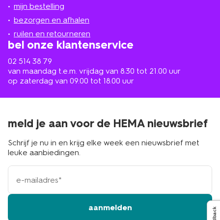
jou
mijn bestelling
in
de
bezorgen en afhalen
buurt
ruilen en retourneren
bel onze klantenservice
02 514 38 79
van maandag t.e.m. vrijdag van 8.30 tot 21.00 uur
op zaterdag van 09.00 tot 18.00 uur
meld je aan voor de HEMA nieuwsbrief
Schrijf je nu in en krijg elke week een nieuwsbrief met
leuke aanbiedingen.
e-
mailadres
aanmelden
Feedback