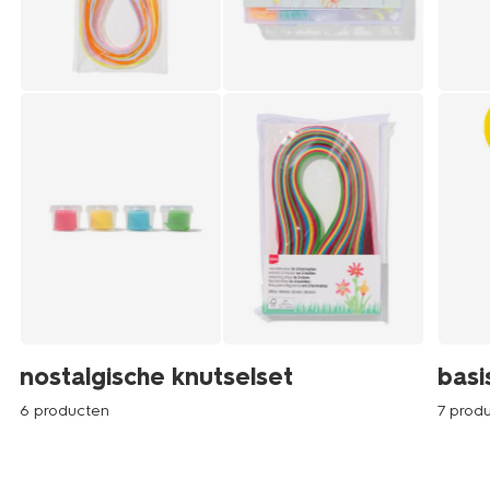
nostalgische knutselset
basi
6 producten
7 prod