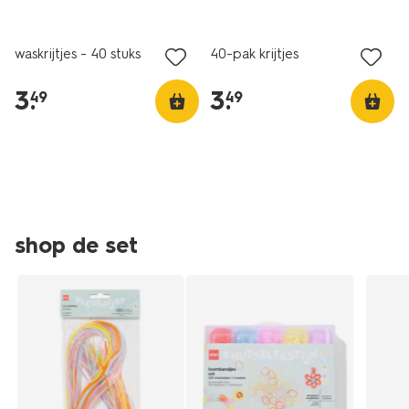
vegan
vegan
waskrijtjes - 40 stuks
40-pak krijtjes
3
.
3
.
49
49
shop de set