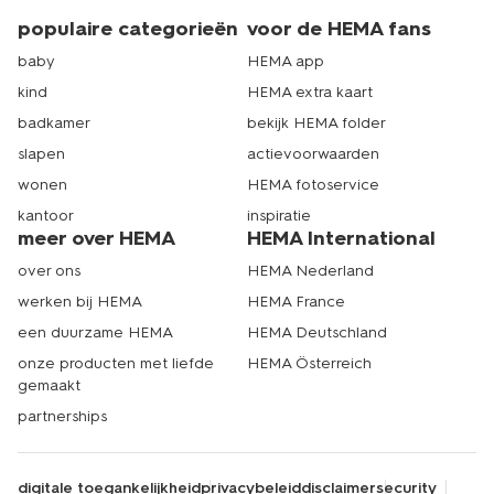
populaire categorieën
voor de HEMA fans
baby
HEMA app
kind
HEMA extra kaart
badkamer
bekijk HEMA folder
slapen
actievoorwaarden
wonen
HEMA fotoservice
kantoor
inspiratie
meer over HEMA
HEMA International
over ons
HEMA Nederland
werken bij HEMA
HEMA France
een duurzame HEMA
HEMA Deutschland
onze producten met liefde
HEMA Österreich
gemaakt
partnerships
digitale toegankelijkheid
privacybeleid
disclaimer
security