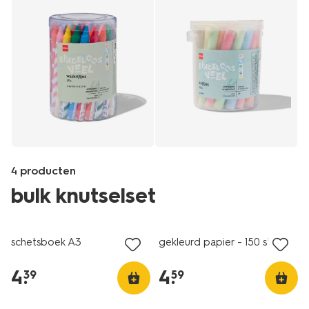
4 producten
bulk knutselset
Products
/nl-
schetsboek A3
gekleurd papier - 150 stuks
be/kind/speelgoed/buitenspeelgoed/40-
pak-
4
.
4
.
39
59
krijtjes-
15988704.html