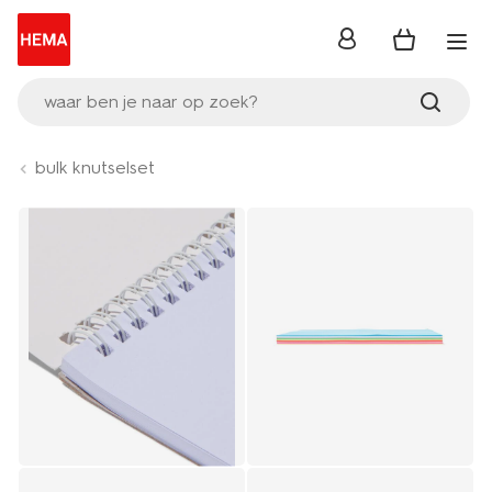
inloggen
waar ben je naar op zoek?
bulk knutselset
Product-
set
image