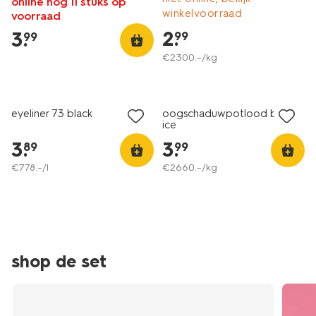
online nog 11 stuks op
eyeliner-
winkelvoorraad
voorraad
look-
2
.
3
.
99
99
201672.0.html
€
2300
.
–
/kg
vegan
vegan
eyeliner 73 black
oogschaduwpotlood blue
ice
3
.
3
.
89
99
€
778
.
–
/l
€
2660
.
–
/kg
shop de set