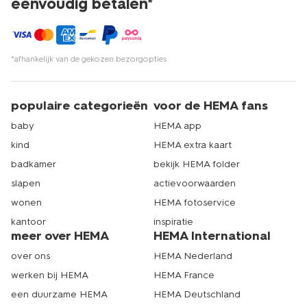
eenvoudig betalen*
*afhankelijk van de gekozen bezorgopties
populaire categorieën
voor de HEMA fans
baby
HEMA app
kind
HEMA extra kaart
badkamer
bekijk HEMA folder
slapen
actievoorwaarden
wonen
HEMA fotoservice
kantoor
inspiratie
meer over HEMA
HEMA International
over ons
HEMA Nederland
werken bij HEMA
HEMA France
een duurzame HEMA
HEMA Deutschland