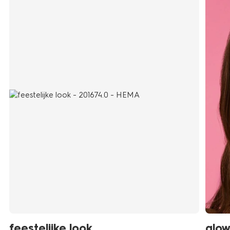
feestelijke look
glow