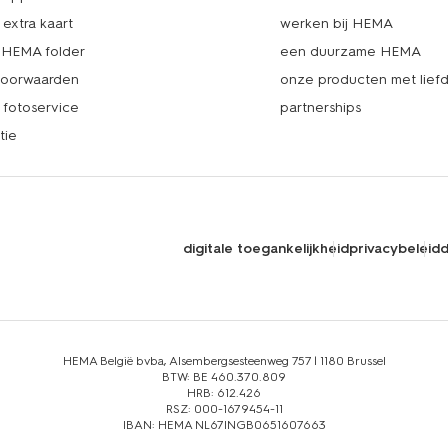
extra kaart
werken bij HEMA
k HEMA folder
een duurzame HEMA
voorwaarden
onze producten met lief
fotoservice
partnerships
tie
digitale toegankelijkheid
privacybeleid
d
HEMA België bvba, Alsembergsesteenweg 757 | 1180 Brussel
BTW: BE 460.370.809
HRB: 612.426
RSZ: 000-1679454-11
IBAN: HEMA NL67INGB0651607663