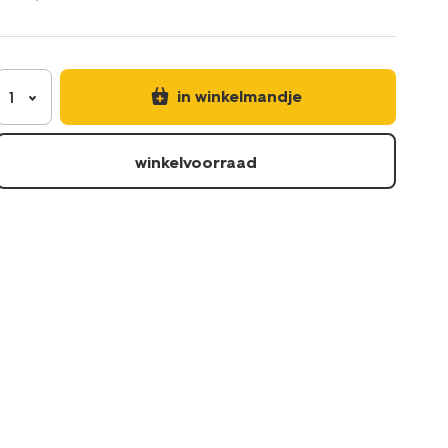
zonder-
parfum-
-
-3x63-
stuks-
in winkelmandje
1
11335173.html
winkelvoorraad