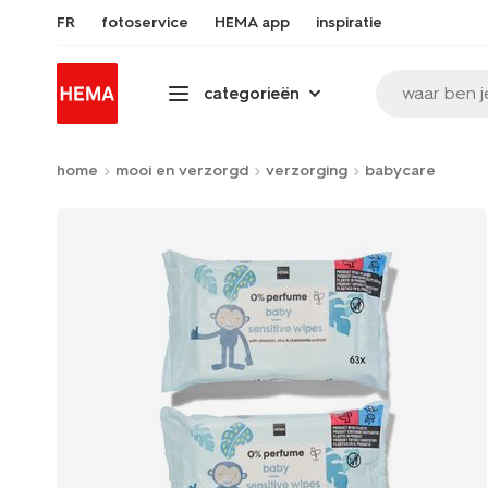
FR
fotoservice
HEMA app
inspiratie
waar ben j
categorieën
home
mooi en verzorgd
verzorging
babycare