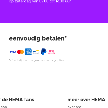
op zaterdag van 09.00 tot 18.00 uur
eenvoudig betalen*
*afhankelijk van de gekozen bezorgopties
r de HEMA fans
meer over HEMA
 app
over ons