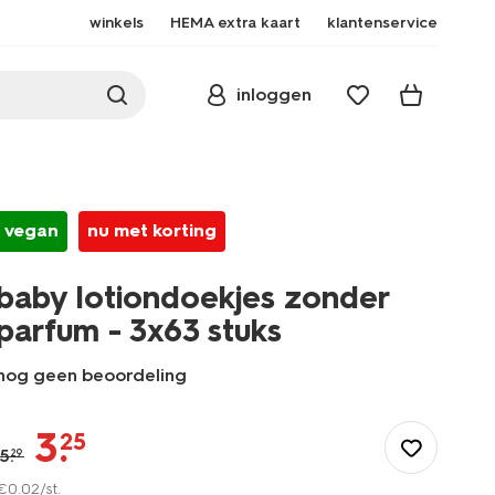
winkels
HEMA extra kaart
klantenservice
inloggen
vegan
nu met korting
baby lotiondoekjes zonder
parfum - 3x63 stuks
nog geen beoordeling
/nl-
be/mooi-
3
.
25
verzorgd/verzorging/babycare/baby-
5
.
29
lotiondoekjes-
€
0
.
02
/st.