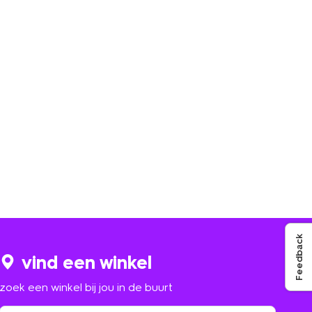
Feedback
vind een winkel
zoek een winkel bij jou in de buurt