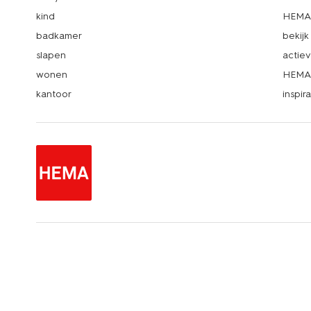
kind
HEMA 
badkamer
bekij
slapen
actie
wonen
HEMA 
kantoor
inspira