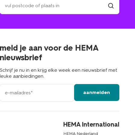
zoek
een
winkel
vind
winkel
bij
jou
in
de
buurt
meld je aan voor de HEMA
nieuwsbrief
Schrijf je nu in en krijg elke week een nieuwsbrief met
leuke aanbiedingen.
e-
aanmelden
mailadres
HEMA International
HEMA Nederland