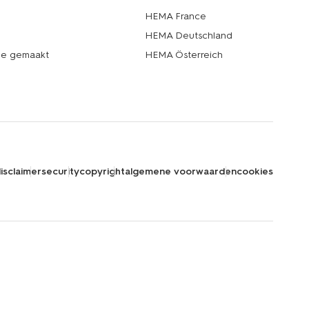
HEMA France
HEMA Deutschland
de gemaakt
HEMA Österreich
isclaimer
security
copyright
algemene voorwaarden
cookies