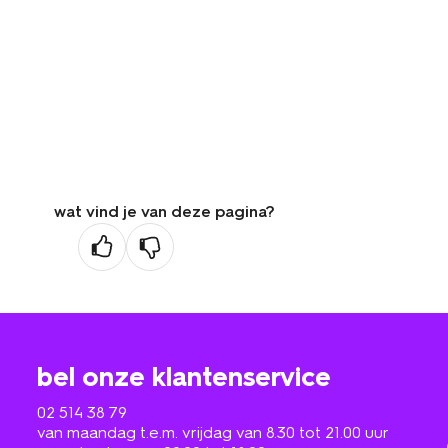
wat vind je van deze pagina?
bel onze klantenservice
02 514 38 79
van maandag t.e.m. vrijdag van 8.30 tot 21.00 uur