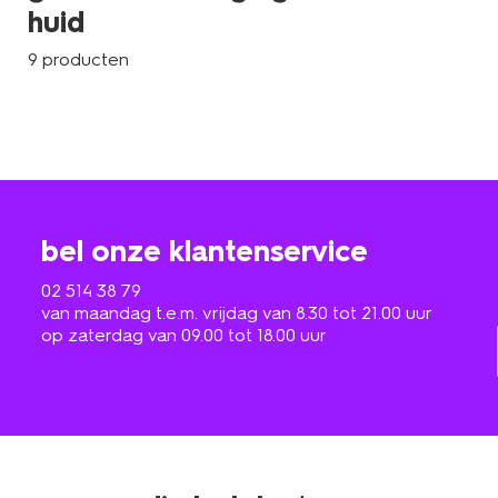
huid
9 producten
bel onze klantenservice
02 514 38 79
van maandag t.e.m. vrijdag van 8.30 tot 21.00 uur
op zaterdag van 09.00 tot 18.00 uur