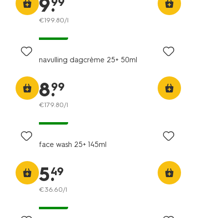
9
.
99
€
199
.
80
/l
vegan
navulling dagcrème 25+ 50ml
8
.
99
€
179
.
80
/l
vegan
face wash 25+ 145ml
5
.
49
€
36
.
60
/l
vegan