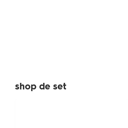
Product-
set
image
shop de set