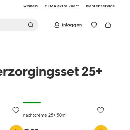
winkels
HEMA extra kaart
klantenservice
inloggen
erzorgingsset 25+
vegan
nachtcrème 25+ 50ml
verzorging/gezichtsverzorgingsset-