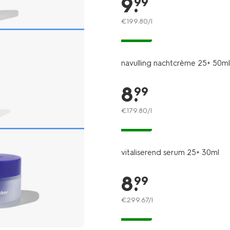
9
.
99
201543.html
€
199
.
80
/l
vegan
navulling nachtcrème 25+ 50ml
8
.
99
€
179
.
80
/l
vegan
vitaliserend serum 25+ 30ml
8
.
99
€
299
.
67
/l
vegan