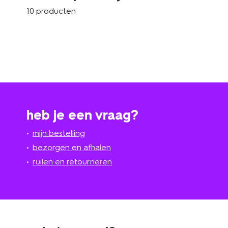
10 producten
heb je een vraag?
mijn bestelling
bezorgen en afhalen
ruilen en retourneren