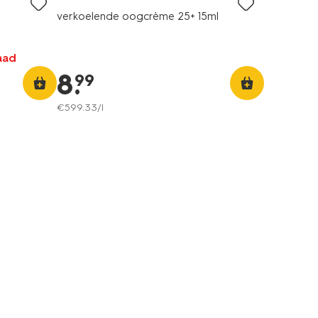
verkoelende oogcrème 25+ 15ml
raad
8
.
99
€
599
.
33
/l