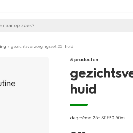
e naar op zoek?
ing
gezichtsverzorgingsset 25+ huid
8 producten
gezichtsv
huid
vegan
Products
/nl-
be/mooi-
dagcrème 25+ SPF30 50ml
verzorgd/verzorging/gezichts
25plus-
huid-