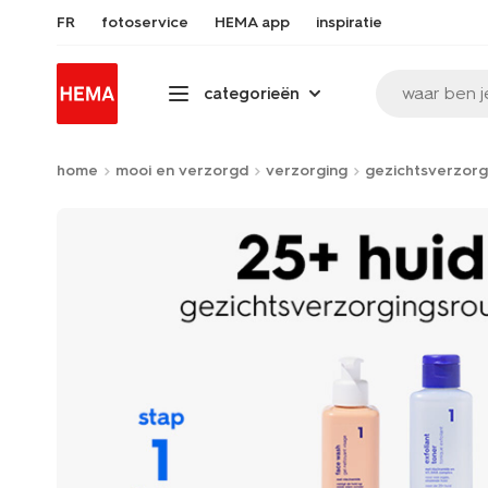
FR
fotoservice
HEMA app
inspiratie
waar ben j
categorieën
home
mooi en verzorgd
verzorging
gezichtsverzorg