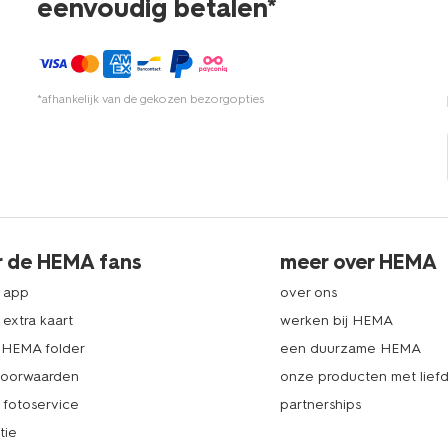
eenvoudig betalen*
*afhankelijk van de gekozen bezorgopties
r de HEMA fans
meer over HEMA
 app
over ons
extra kaart
werken bij HEMA
k HEMA folder
een duurzame HEMA
voorwaarden
onze producten met lief
fotoservice
partnerships
tie