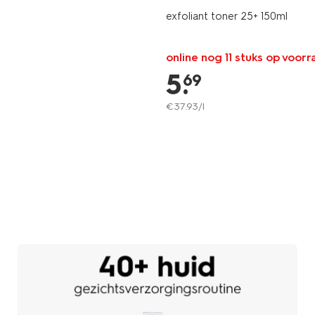
exfoliant toner 25+ 150ml
online nog 11 stuks op voor
5
.
69
€
37
.
93
/l