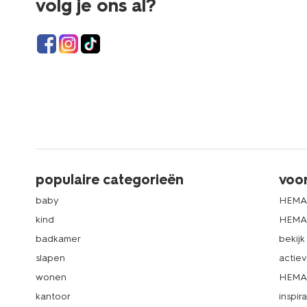
volg je ons al?
populaire categorieën
voo
baby
HEMA
kind
HEMA 
badkamer
bekij
slapen
actie
wonen
HEMA 
kantoor
inspira