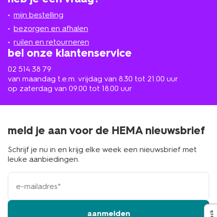
jou
mijn bestelling
in
de
bezorgen en afhalen
buurt
ruilen en retourneren
bel onze klantenservice
02 514 38 79
van maandag t.e.m. vrijdag van 8.30 tot 21.00 uur
op zaterdag van 09.00 tot 18.00 uur
meld je aan voor de HEMA nieuwsbrief
Schrijf je nu in en krijg elke week een nieuwsbrief met
leuke aanbiedingen.
e-
mailadres
aanmelden