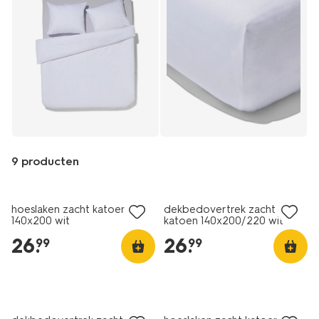
9 producten
Products
/nl-
hoeslaken zacht katoen
dekbedovertrek zacht
be/slapen/beddengoed/kussenslopen/kussenslopen-
140x200 wit
katoen 140x200/220 wit
zacht-
26
.
26
.
99
99
katoen-
60x70-
wit-
-
-2-
stuks-