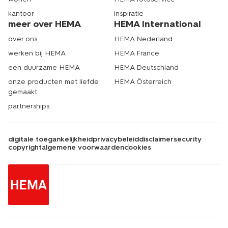
kantoor
inspiratie
meer over HEMA
HEMA International
over ons
HEMA Nederland
werken bij HEMA
HEMA France
een duurzame HEMA
HEMA Deutschland
onze producten met liefde
HEMA Österreich
gemaakt
partnerships
digitale toegankelijkheid
privacybeleid
disclaimer
security
copyright
algemene voorwaarden
cookies