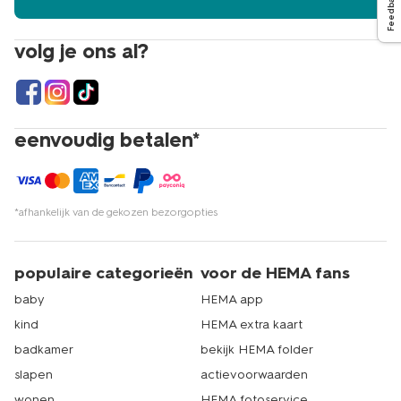
Feedback
volg je ons al?
eenvoudig betalen*
*afhankelijk van de gekozen bezorgopties
populaire categorieën
voor de HEMA fans
baby
HEMA app
kind
HEMA extra kaart
badkamer
bekijk HEMA folder
slapen
actievoorwaarden
wonen
HEMA fotoservice