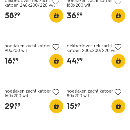
dekbedovertrek zacht
hoeslaken zacht katoen
katoen 240x200/220 wit
180x200 wit
5180036.html
58
.
36
.
99
99
hoeslaken zacht katoen
dekbedovertrek zacht
90x200 wit
katoen 200x200/220 wit
16
.
44
.
99
99
hoeslaken zacht katoen
hoeslaken zacht katoen
160x200 wit
80x200 wit
29
.
15
.
99
49