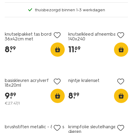
thuisbezorgd binnen 1-3 werkdagen
knutselpakket tas borduren
knutselkleed afneembaar
36x42cm met
140x240
borduurpatronen
8
.
11
.
99
69
basiskleuren acrylverf
nijntje kralenset
18x20ml
9
.
8
.
89
99
€
27
.
47
/l
brushstiften metallic - 8 stuks
krimpfolie sleutelhangerset
dieren