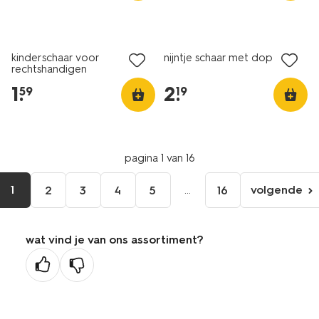
kinderschaar voor
nijntje schaar met dop
rechtshandigen
1
.
2
.
59
19
pagina 1 van 16
1
...
volgende
2
3
4
5
16
volgen
pagina
wat vind je van ons assortiment?