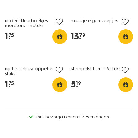
nieuw
uitdeel kleurboekjes
maak je eigen zeepjes
monsters - 8 stuks
1
.
13
.
75
79
nijntje gelukspoppetjes - 8
stempelstiften - 6 stuks
stuks
1
.
5
.
75
19
thuisbezorgd binnen 1-3 werkdagen
nieuw