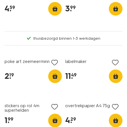
4
.
3
.
59
99
thuisbezorgd binnen 1-3 werkdagen
poke art zeemeerminnen
labelmaker
2
.
11
.
19
49
nieuw
stickers op rol 4m
overtrekpapier A4 75gr
superhelden
1
.
4
.
99
29