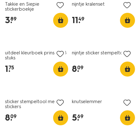
Takkie en Siepie
nijntje kralenset
stickerboekje
3
.
11
.
89
49
nieuw
uitdeel kleurboek prinses - 8
nijntje sticker stempeltool
stuks
1
.
8
.
75
09
nieuw
sticker stempeltool met
knutselemmer
stickers
8
.
5
.
09
69