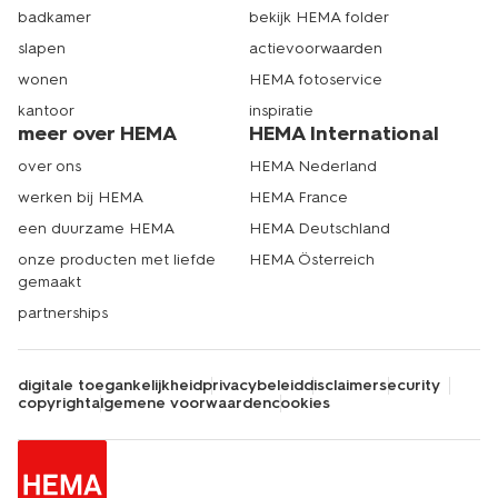
badkamer
bekijk HEMA folder
slapen
actievoorwaarden
wonen
HEMA fotoservice
kantoor
inspiratie
meer over HEMA
HEMA International
over ons
HEMA Nederland
werken bij HEMA
HEMA France
een duurzame HEMA
HEMA Deutschland
onze producten met liefde
HEMA Österreich
gemaakt
partnerships
digitale toegankelijkheid
privacybeleid
disclaimer
security
copyright
algemene voorwaarden
cookies