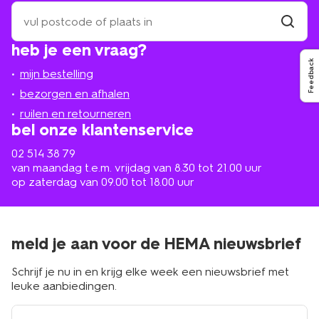
zoek
een
winkel
vind
heb je een vraag?
winkel
bij
Feedback
jou
mijn bestelling
in
de
bezorgen en afhalen
buurt
ruilen en retourneren
bel onze klantenservice
02 514 38 79
van maandag t.e.m. vrijdag van 8.30 tot 21.00 uur
op zaterdag van 09.00 tot 18.00 uur
meld je aan voor de HEMA nieuwsbrief
Schrijf je nu in en krijg elke week een nieuwsbrief met
leuke aanbiedingen.
e-