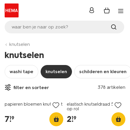
inloggen
waar ben je naar op zoek?
knutselen
knutselen
washi tape
knutselen
schilderen en kleuren
378 artikelen
filter en sorteer
papieren bloemen knutselset
elastisch knutseldraad 50m
op rol
7
.
2
.
19
19