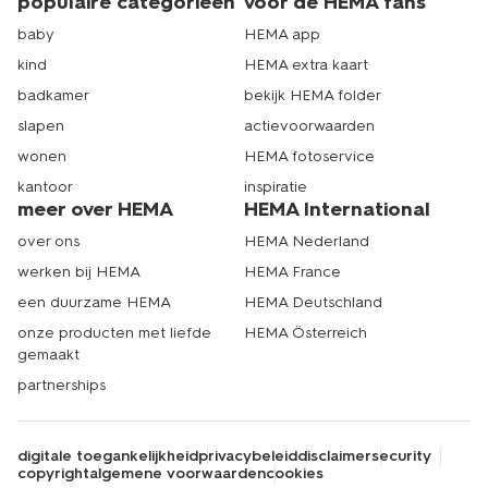
populaire categorieën
voor de HEMA fans
baby
HEMA app
kind
HEMA extra kaart
badkamer
bekijk HEMA folder
slapen
actievoorwaarden
wonen
HEMA fotoservice
kantoor
inspiratie
meer over HEMA
HEMA International
over ons
HEMA Nederland
werken bij HEMA
HEMA France
een duurzame HEMA
HEMA Deutschland
onze producten met liefde
HEMA Österreich
gemaakt
partnerships
digitale toegankelijkheid
privacybeleid
disclaimer
security
copyright
algemene voorwaarden
cookies