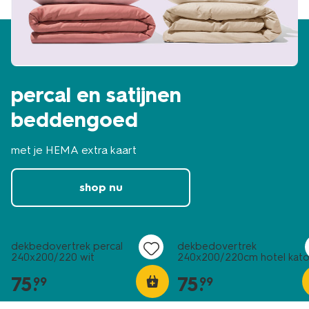
percal en satijnen
beddengoed
met je HEMA extra kaart
shop nu
30% korting
30% korting
met HEMA extra
met HEMA extra
dekbedovertrek percal
dekbedovertrek
240x200/220 wit
240x200/220cm hotel kat
percal lila
75
.
75
.
99
99