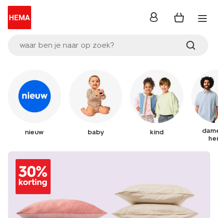
inloggen
waar ben je naar op zoek?
dame
nieuw
baby
kind
he