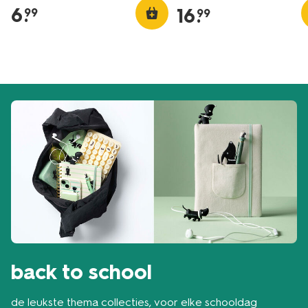
6
.
16
.
99
99
back to school
de leukste thema collecties, voor elke schooldag