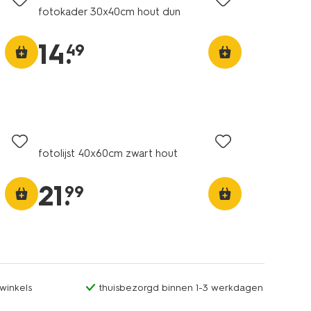
fotokader 30x40cm hout dun
14
.
49
fotolijst 40x60cm zwart hout
21
.
99
winkels
thuisbezorgd binnen 1-3 werkdagen