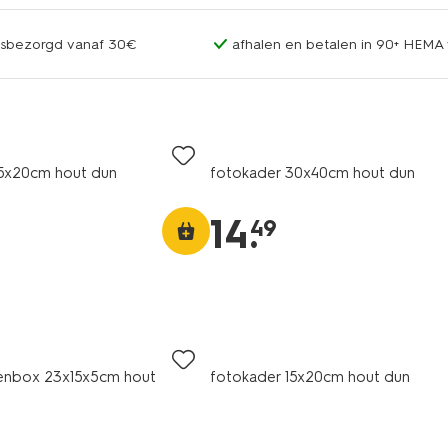
uisbezorgd vanaf 30€
afhalen en betalen in 90+ HEMA 
15x20cm hout dun
fotokader 30x40cm hout dun
14
.
49
genbox 23x15x5cm hout
fotokader 15x20cm hout dun