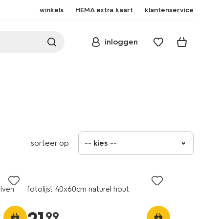
winkels
HEMA extra kaart
klantenservice
inloggen
sorteer op:
-- kies --
lven
fotolijst 40x60cm naturel hout
99