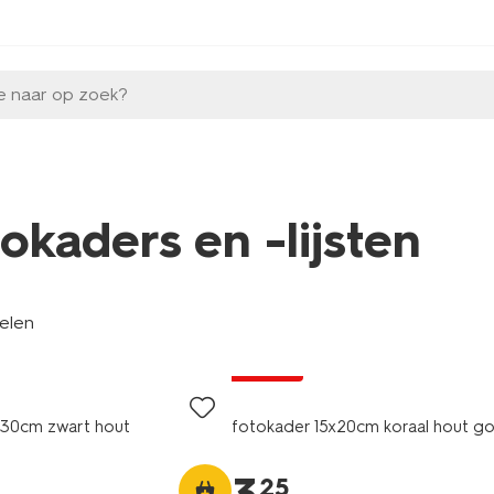
e naar op zoek?
tokaders en -lijsten
kelen
solden
0x30cm zwart hout
fotokader 15x20cm koraal hout go
25