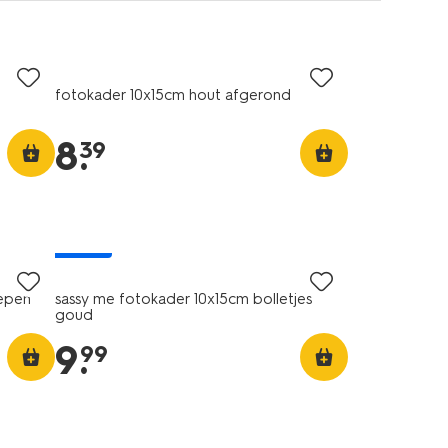
fotokader 10x15cm hout afgerond
8
.
39
nieuw
repen
sassy me fotokader 10x15cm bolletjes
goud
9
.
99