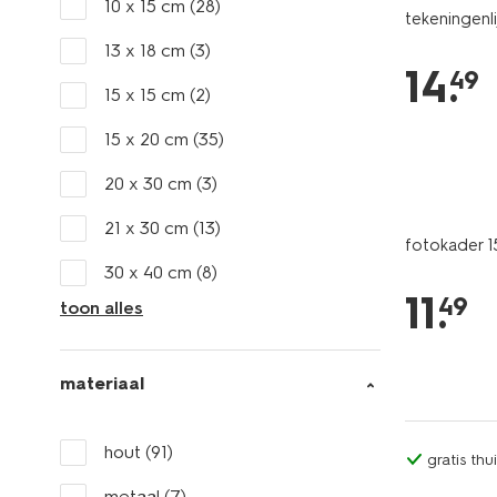
10 x 15 cm
(28)
tekeningenl
13 x 18 cm
(3)
14
.
49
15 x 15 cm
(2)
15 x 20 cm
(35)
20 x 30 cm
(3)
21 x 30 cm
(13)
fotokader 
30 x 40 cm
(8)
11
.
49
toon alles
materiaal
hout
(91)
gratis th
metaal
(7)