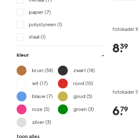
papier
(7)
polystyreen
(1)
fotokader 1
staal
(1)
8
.
39
kleur
bruin
(38)
zwart
(18)
wit
(17)
rood
(10)
fotokader 
blauw
(7)
goud
(5)
6
.
79
roze
(5)
groen
(3)
zilver
(3)
toon alles