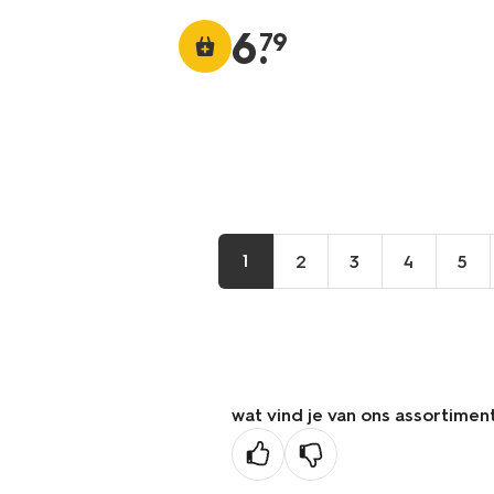
6
.
79
1
2
3
4
5
wat vind je van ons assortimen