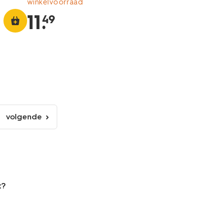
winkelvoorraad
11
.
49
volgende
volgende
pagina
t?