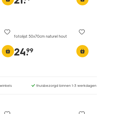
21
.
fotolijst 50x70cm naturel hout
24
.
99
winkels
thuisbezorgd binnen 1-3 werkdagen