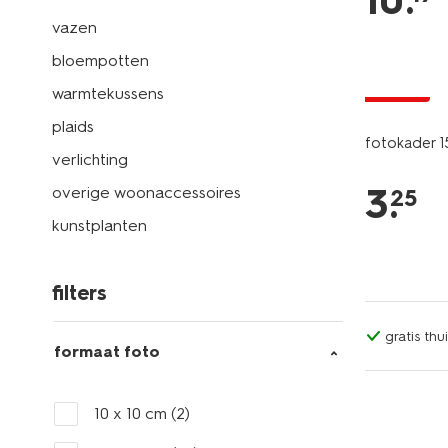
10
.
vazen
bloempotten
solden
warmtekussens
plaids
fotokader 
verlichting
3
.
overige woonaccessoires
25
kunstplanten
filters
gratis th
formaat foto
10 x 10 cm
(2)