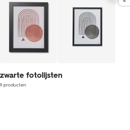
wi
zwarte fotolijsten
6 p
9 producten