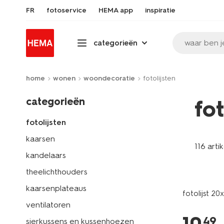
FR
fotoservice
HEMA app
inspiratie
waar ben j
categorieën
home
wonen
woondecoratie
fotolijsten
categorieën
fo
fotolijsten
kaarsen
116 arti
kandelaars
theelichthouders
kaarsenplateaus
fotolijst 2
ventilatoren
49
sierkussens en kussenhoezen