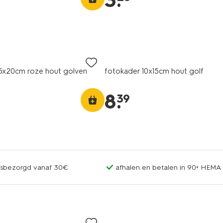
3
.
15x20cm roze hout golven
fotokader 10x15cm hout golf
8
.
39
uisbezorgd vanaf 30€
afhalen en betalen in 90+ HEMA 