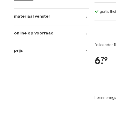
gratis th
materiaal venster
online op voorraad
fotokader 
prijs
6
.
79
herinnerin