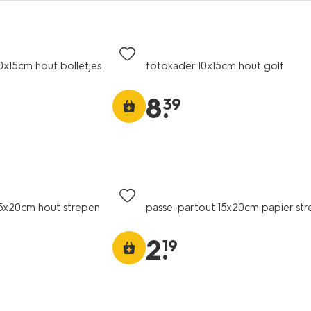
0x15cm hout bolletjes
fotokader 10x15cm hout golf
8
.
39
15x20cm hout strepen
passe-partout 15x20cm papier st
2
.
19