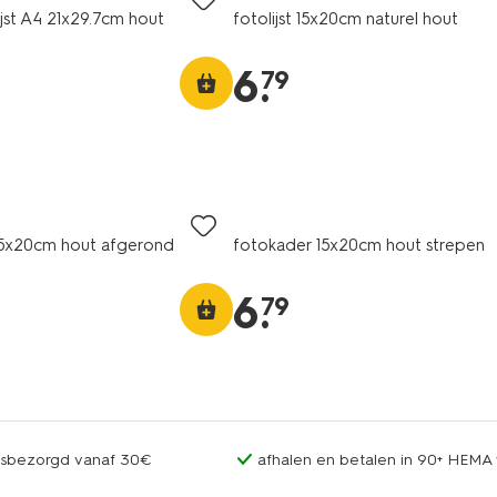
ijst A4 21x29.7cm hout
fotolijst 15x20cm naturel hout
6
.
79
15x20cm hout afgerond
fotokader 15x20cm hout strepen
6
.
79
uisbezorgd vanaf 30€
afhalen en betalen in 90+ HEMA 