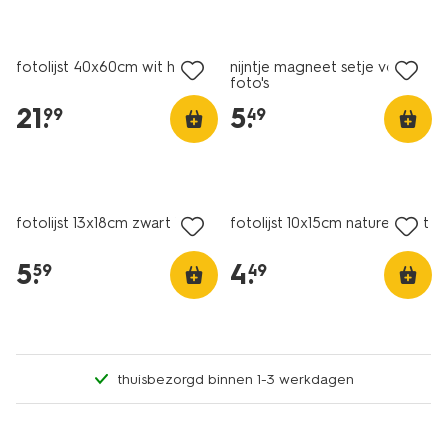
fotolijst 40x60cm wit hout
nijntje magneet setje voor
foto's
21
.
5
.
99
49
fotolijst 13x18cm zwart hout
fotolijst 10x15cm naturel hout
5
.
4
.
59
49
thuisbezorgd binnen 1-3 werkdagen