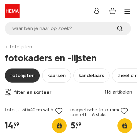
inloggen
waar ben je naar op zoek?
fotolijsten
fotokaders en -lijsten
fotolijsten
kaarsen
kandelaars
theelic
116 artikelen
filter en sorteer
fotolijst 30x40cm wit hout
magnetische fotoframes
confetti - 6 stuks
14
.
5
.
49
49