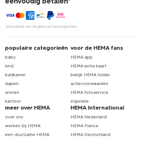
eenvoudig betalen*
*afhankelijk van de gekozen bezorgopties
populaire categorieën
voor de HEMA fans
baby
HEMA app
kind
HEMA extra kaart
badkamer
bekijk HEMA folder
slapen
actievoorwaarden
wonen
HEMA fotoservice
kantoor
inspiratie
meer over HEMA
HEMA International
over ons
HEMA Nederland
werken bij HEMA
HEMA France
een duurzame HEMA
HEMA Deutschland