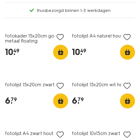
thuisbezorgd binnen 1-3 werkdagen
fotokader 15x20cm goud
fotolijst A4 naturel hout
metaal floating
10
.
10
.
49
49
fotolijst 15x20cm zwart hout
fotolijst 15x20cm wit hout
6
.
6
.
79
79
fotolijst A4 zwart hout
fotolijst 10x15cm zwart hout