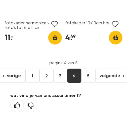
fotokader harmonica voor
fotokader 10x10cm hout
foto's tot 8 x 11 cm
11
.
4
.
–
49
pagina 4 van 5
vorige
4
volgende
1
2
3
5
ga
volgen
naar
pagina
de
wat vind je van ons assortiment?
vorige
pagina