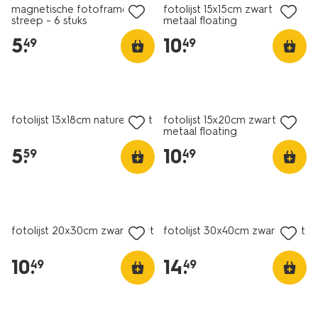
magnetische fotoframes
fotolijst 15x15cm zwart
streep - 6 stuks
metaal floating
5
.
10
.
49
49
fotolijst 13x18cm naturel hout
fotolijst 15x20cm zwart
metaal floating
5
.
10
.
59
49
fotolijst 20x30cm zwart hout
fotolijst 30x40cm zwart hout
10
.
14
.
49
49