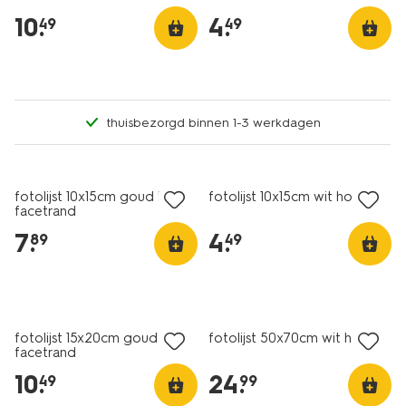
10
.
4
.
49
49
thuisbezorgd binnen 1-3 werkdagen
fotolijst 10x15cm goud hout
fotolijst 10x15cm wit hout
facetrand
7
.
4
.
89
49
fotolijst 15x20cm goud hout
fotolijst 50x70cm wit hout
facetrand
10
.
24
.
49
99