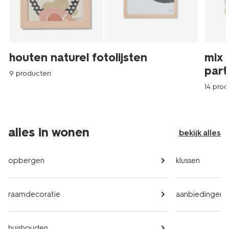
houten naturel fotolijsten
mix 
part
9 producten
14 pro
alles in wonen
bekijk alles
opbergen
klussen
raamdecoratie
aanbiedingen
huishouden