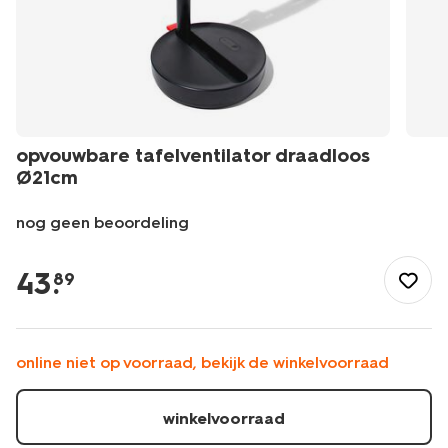
opvouwbare tafelventilator draadloos
Ø21cm
nog geen beoordeling
/nl-
be/wonen/woondecoratie/ventilatoren-
43
.
89
2/opvouwbare-
tafelventilator-
draadloos-
21cm-
online niet op voorraad, bekijk de winkelvoorraad
80200024.html
winkelvoorraad