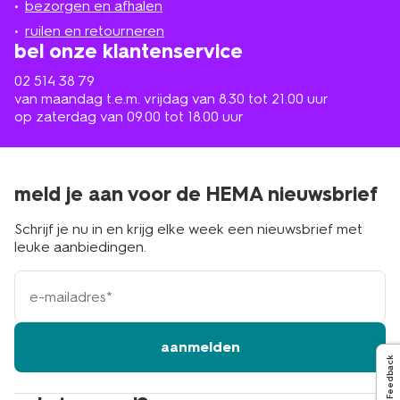
de
bezorgen en afhalen
buurt
ruilen en retourneren
bel onze klantenservice
02 514 38 79
van maandag t.e.m. vrijdag van 8.30 tot 21.00 uur
op zaterdag van 09.00 tot 18.00 uur
meld je aan voor de HEMA nieuwsbrief
Schrijf je nu in en krijg elke week een nieuwsbrief met
leuke aanbiedingen.
e-
mailadres
aanmelden
Feedback