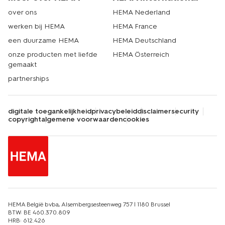
over ons
HEMA Nederland
werken bij HEMA
HEMA France
een duurzame HEMA
HEMA Deutschland
onze producten met liefde
HEMA Österreich
gemaakt
partnerships
digitale toegankelijkheid
privacybeleid
disclaimer
security
copyright
algemene voorwaarden
cookies
HEMA België bvba, Alsembergsesteenweg 757 | 1180 Brussel
BTW: BE 460.370.809
HRB: 612.426