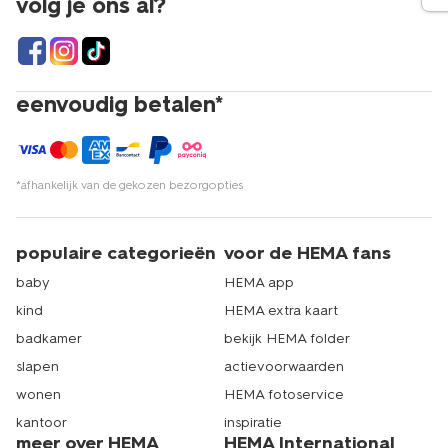
volg je ons al?
eenvoudig betalen*
*afhankelijk van de gekozen bezorgopties
populaire categorieën
voor de HEMA fans
baby
HEMA app
kind
HEMA extra kaart
badkamer
bekijk HEMA folder
slapen
actievoorwaarden
wonen
HEMA fotoservice
kantoor
inspiratie
meer over HEMA
HEMA International