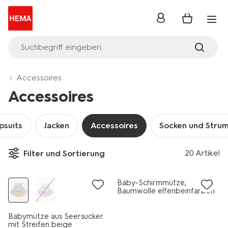
Anmelden
Suchbegriff eingeben...
Accessoires
Accessoires
psuits
Jacken
Accessoires
Socken und Stru
20 Artikel
Filter und Sortierung
jetzt mit Rabatt
Baby-Schirmmütze,
Baumwolle elfenbeinfarben
Babymütze aus Seersucker
mit Streifen beige