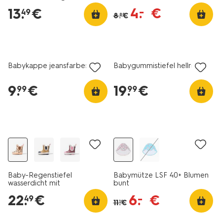
4
.
€
–
13
.
€
49
8
.
€
99
Babykappe jeansfarben
Babygummistiefel hellrosa
9
.
€
19
.
€
99
99
jetzt mit Rabatt
Baby-Regenstiefel
Babymütze LSF 40+ Blumen
wasserdicht mit
bunt
Leopardenmuster bunt
22
.
€
6
.
€
–
49
11
.
€
19