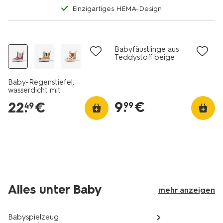
Einzigartiges HEMA-Design
Babyfäustlinge aus
Teddystoff beige
Baby-Regenstiefel,
wasserdicht mit
Farbkontrasten rosa
9
.
€
22
.
€
99
49
Alles unter Baby
mehr anzeigen
Babyspielzeug