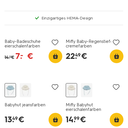
Einzigartiges HEMA-Design
jetzt mit Rabatt
Baby-Badeschuhe
Miffy Baby-Regenstiefel
eierschalenfarben
cremefarben
7
.
€
22
.
€
–
49
14
.
€
29
Babyhut jeansfarben
Miffy Babyhut
eierschalenfarben
13
.
€
14
.
€
49
99