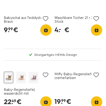
Babyschal aus Teddystoff,
Waschbare Tücher 21 × 21 – 4
Braun
Stück
9
.
€
4
.
€
–
99
Einzigartiges HEMA-Design
Miffy Baby-Regenstiefel
cremefarben
Baby-Regenstiefel,
wasserdicht mit
Farbkontrasten blau
19
.
€
22
.
€
99
49