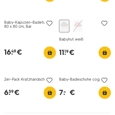
Baby-Kapuzen-Badetuch,
80 x 80 cm, Bär
Babyhut weiß
16
.
€
11
.
€
49
19
2er-Pack Kratzhandschuhe
Baby-Badeschuhe cognac
6
.
€
7
.
€
–
59