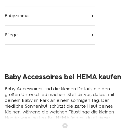
Babyzimmer
Pflege
Baby Accessoires bei HEMA kaufen
Baby Accessoires sind die kleinen Details, die den
großen Unterschied machen. Stell dir vor, du bist mit
deinem Baby im Park an einem sonnigen Tag. Der
niedliche
Sonnenhut.
schützt die zarte Haut deines
Kleinen, während die weichen Fäustlinge die kleinen
Hände warm halten. Bei HEMA findest du all diese
praktischen und süßen Accessoires für dein Baby. Von
Mützen bis zu Schals hier bekommst du alles, was du