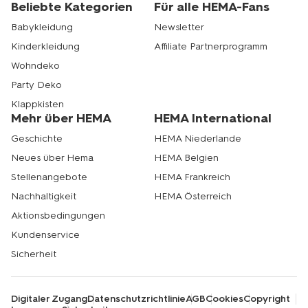
Beliebte Kategorien
Für alle HEMA-Fans
und finde genau das Richtige für dein kleines Wunder.
Mit HEMA wird das Einkaufen für dein Baby zum
Babykleidung
Newsletter
Vergnügen egal ob online oder im Geschäft.
Kinderkleidung
Affiliate Partnerprogramm
Wohndeko
Party Deko
Klappkisten
Mehr über HEMA
HEMA International
Geschichte
HEMA Niederlande
Neues über Hema
HEMA Belgien
Stellenangebote
HEMA Frankreich
Nachhaltigkeit
HEMA Österreich
Aktionsbedingungen
Kundenservice
Sicherheit
Digitaler Zugang
Datenschutzrichtlinie
AGB
Cookies
Copyright