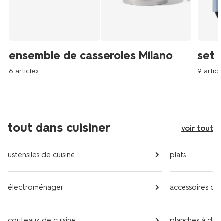
ensemble de casseroles Milano
set 
6 articles
9 articl
tout dans cuisiner
voir tout
ustensiles de cuisine
plats
électroménager
accessoires de
couteaux de cuisine
planches à dé