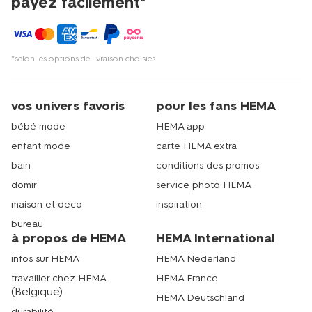
payez facilement*
*selon les options de livraison choisies
vos univers favoris
pour les fans HEMA
bébé mode
HEMA app
enfant mode
carte HEMA extra
bain
conditions des promos
domir
service photo HEMA
maison et deco
inspiration
bureau
à propos de HEMA
HEMA International
infos sur HEMA
HEMA Nederland
travailler chez HEMA
HEMA France
(Belgique)
HEMA Deutschland
durabilité