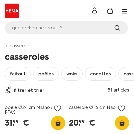
se
connecter
que recherchez-vous ?
casseroles
casseroles
faitout
poêles
woks
cocottes
cass
51 articles
filtrer et trier
poêle Ø24 cm Milano sans
casserole Ø 16 cm Napoli
PFAS
31
.
€
20
.
€
99
99