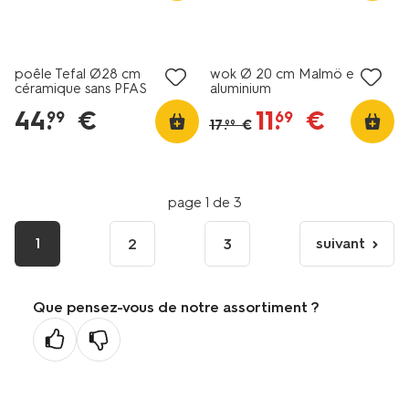
nouveau
promo
poêle Tefal Ø28 cm
wok Ø 20 cm Malmö en
céramique sans PFAS
aluminium
44
.
€
11
.
€
99
69
17
.
€
99
page 1 de 3
1
suivant
2
3
page
suivante
Que pensez-vous de notre assortiment ?