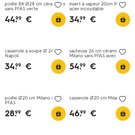
poêle BK Ø28 cm céramique
insert à vapeur 20cm Milano
sans PFAS verte
acier inoxydable
44
.
€
34
.
€
99
99
nouveau
casserole à soupe Ø 24 cm
sauteuse 26 cm céramique
Napoli
Milano sans PFAS avec
couvercle
34
.
€
54
.
€
99
99
poêle Ø20 cm Milano sans
casserole Ø20 cm Milano
PFAS
28
.
€
46
.
€
99
99