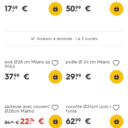
17
.
€
50
.
€
49
99
livraison à domicile : 1 à 3 ouvrés
wok Ø28 cm Milano sans
poêle Ø 24 cm Milano
PFAS
37
.
€
29
.
€
99
99
promo
sauteuse avec couvercle
cocotte Ø24cm Lyon en
Ø28cm Malmö
fonte
22
.
€
62
.
€
74
99
34
.
€
99