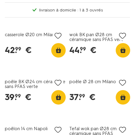
livraison à domicile : 1 à 3 ouvrés
casserole Ø20 cm Milano
wok BK pan Ø28 cm
céramique sans PFAS vert
42
.
€
44
.
€
99
99
poêle BK Ø24 cm céramique
poêle Ø 28 cm Milano
sans PFAS verte
39
.
€
37
.
€
99
99
nouveau
poêlon 14 cm Napoli
Tefal wok pan Ø28 cm
céramique sans PFAS