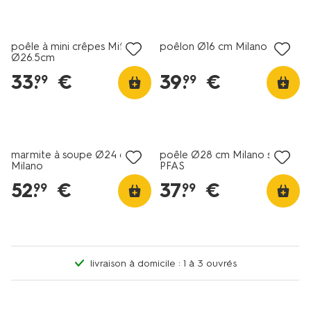
poêle à mini crêpes Miffy
poêlon Ø16 cm Milano
Ø26.5cm
33
.
€
39
.
€
99
99
marmite à soupe Ø24 cm
poêle Ø28 cm Milano sans
Milano
PFAS
52
.
€
37
.
€
99
99
livraison à domicile : 1 à 3 ouvrés