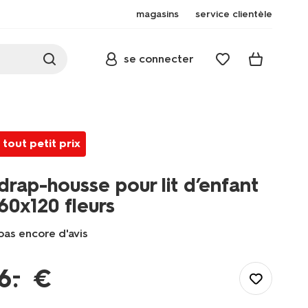
magasins
service clientèle
se connecter
tout petit prix
drap-housse pour lit d’enfant
60x120 fleurs
pas encore d'avis
/fr-
fr/literie/linge-
–
6
.
€
de-
lit/draps-