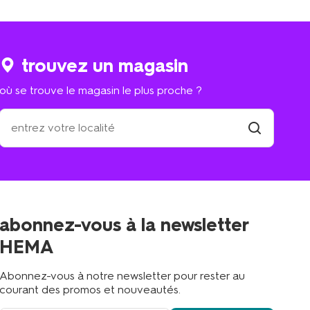
trouvez un magasin
où se trouve le magasin le plus proche ?
où
se
trouve
trouver
un
le
magasin
magasin
le
plus
proche
abonnez-vous à la newsletter
?
HEMA
Abonnez-vous à notre newsletter pour rester au
courant des promos et nouveautés.