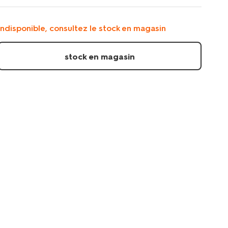
housses/drap-
housse-
pour-
indisponible, consultez le stock en magasin
it-
d%E2%80%99enfant-
60x120-
stock en magasin
fleurs-
33304530.html