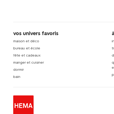
vos univers favoris
maison et déco
i
bureau et école
t
fête et cadeaux
d
manger et cuisiner
q
e
dormir
p
bain