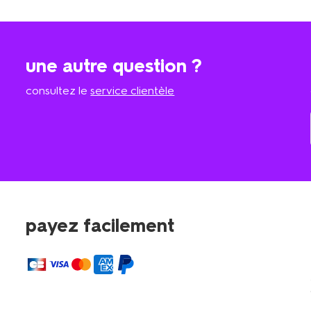
une autre question ?
consultez le
service clientèle
payez facilement