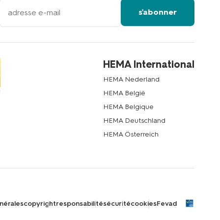
votre
s'abonner
adresse
email
HEMA International
HEMA Nederland
HEMA België
HEMA Belgique
HEMA Deutschland
HEMA Österreich
nérales
copyright
responsabilité
sécurité
cookies
Fevad