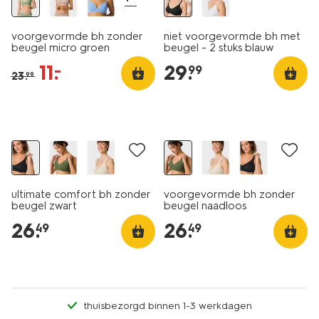
voorgevormde bh zonder
niet voorgevormde bh met
beugel micro groen
beugel - 2 stuks blauw
11
.
29
.
–
99
23
.
99
ultimate comfort bh zonder
voorgevormde bh zonder
beugel zwart
beugel naadloos
donkergroen
26
.
26
.
49
49
thuisbezorgd binnen 1-3 werkdagen