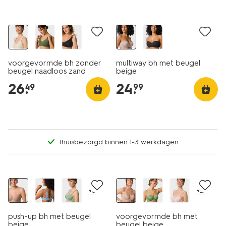
voorgevormde bh zonder
multiway bh met beugel
beugel naadloos zand
beige
26
.
24
.
49
99
thuisbezorgd binnen 1-3 werkdagen
+3
+2
push-up bh met beugel
voorgevormde bh met
beige
beugel beige