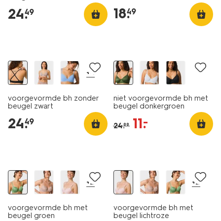
18
.
24
.
49
49
nu met korting
+4
voorgevormde bh zonder
niet voorgevormde bh met
beugel zwart
beugel donkergroen
24
.
11
.
–
49
24
.
99
nu met korting
nu met korting
+2
+2
voorgevormde bh met
voorgevormde bh met
beugel groen
beugel lichtroze