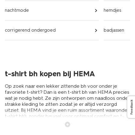
nachtmode
hemdjes
corrigerend ondergoed
badjassen
t-shirt bh kopen bij HEMA
Op zoek naar een lekker zittende bh voor onder je
favoriete t-shirt? Dan is een t-shirt bh van HEMA precies
wat je nodig hebt. Ze zijn ontworpen om naadloos onder
Feedback
strakke kleding te zitten zodat je er altijd verzorgd
uitziet. Bij HEMA vind je een ruim assortiment waaronder
t-shirt bh's zonder beugel voor optimaal comfort en t-
shirt bh's met beugel voor extra ondersteuning. Heb je
liever een voorgevormde cup? Kies dan voor een
voorgevormde t-shirt bh die een mooie ronde vorm