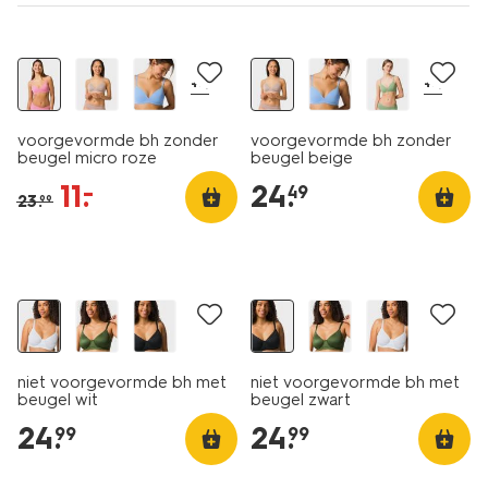
nu met korting
+4
+4
voorgevormde bh zonder
voorgevormde bh zonder
beugel micro roze
beugel beige
11
.
24
.
–
49
23
.
99
niet voorgevormde bh met
niet voorgevormde bh met
beugel wit
beugel zwart
24
.
24
.
99
99