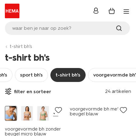
inloggen
waar ben je naar op zoek?
t-shirt bh's
t-shirt bh's
bh's
sport bh's
t-shirt bh's
voorgevormde bh'
24 artikelen
filter en sorteer
voorgevormde bh met
+4
beugel blauw
voorgevormde bh zonder
beugel micro blauw