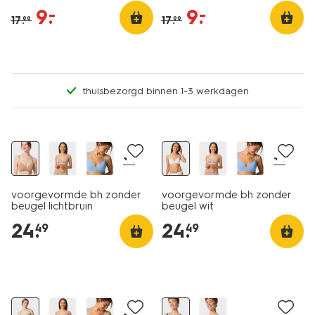
9
.
9
.
–
–
17
.
17
.
99
99
thuisbezorgd binnen 1-3 werkdagen
+4
+4
voorgevormde bh zonder
voorgevormde bh zonder
beugel lichtbruin
beugel wit
24
.
24
.
49
49
nu met korting
+4