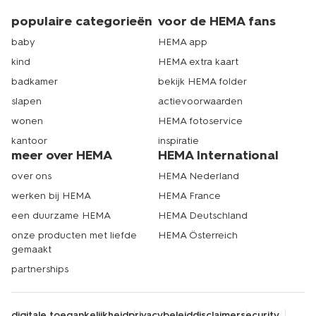
populaire categorieën
voor de HEMA fans
baby
HEMA app
kind
HEMA extra kaart
badkamer
bekijk HEMA folder
slapen
actievoorwaarden
wonen
HEMA fotoservice
kantoor
inspiratie
meer over HEMA
HEMA International
over ons
HEMA Nederland
werken bij HEMA
HEMA France
een duurzame HEMA
HEMA Deutschland
onze producten met liefde
HEMA Österreich
gemaakt
partnerships
digitale toegankelijkheid
privacybeleid
disclaimer
security