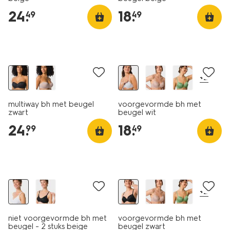
24
.
18
.
49
49
+2
multiway bh met beugel
voorgevormde bh met
zwart
beugel wit
24
.
18
.
99
49
2 stuks
+2
niet voorgevormde bh met
voorgevormde bh met
beugel - 2 stuks beige
beugel zwart