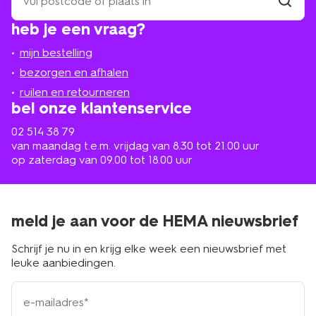
een
winkel
vind
heb je een vraag?
winkel
bij
jou
mijn bestelling
in
de
bezorgen en afhalen
buurt
ruilen en retourneren
bel onze klantenservice
02 514 38 79
van maandag t.e.m. vrijdag van 8.30 tot 21.00 uur
op zaterdag van 09.00 tot 18.00 uur
meld je aan voor de HEMA nieuwsbrief
Schrijf je nu in en krijg elke week een nieuwsbrief met
leuke aanbiedingen.
e-
mailadres