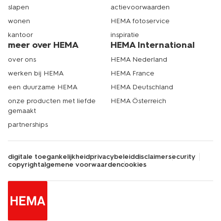
slapen
actievoorwaarden
wonen
HEMA fotoservice
kantoor
inspiratie
meer over HEMA
HEMA International
over ons
HEMA Nederland
werken bij HEMA
HEMA France
een duurzame HEMA
HEMA Deutschland
onze producten met liefde
HEMA Österreich
gemaakt
partnerships
digitale toegankelijkheid
privacybeleid
disclaimer
security
copyright
algemene voorwaarden
cookies