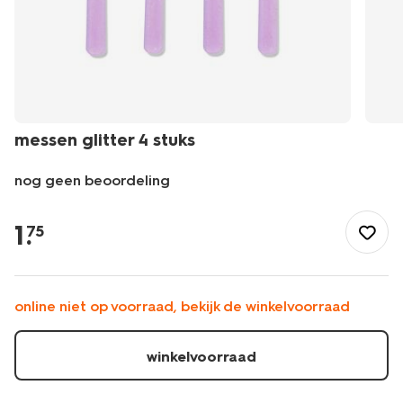
messen glitter 4 stuks
nog geen beoordeling
/nl-
be/feest-
1
.
75
cadeau/feestversiering/wegwerpservies/messen-
glitter-
4-
stuks-
online niet op voorraad, bekijk de winkelvoorraad
14250067.html
winkelvoorraad