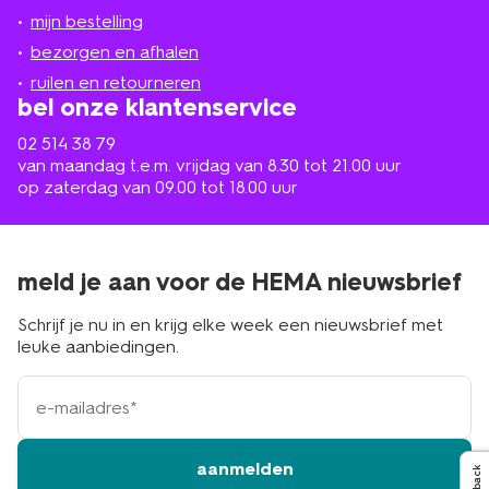
jou
mijn bestelling
in
de
bezorgen en afhalen
buurt
ruilen en retourneren
bel onze klantenservice
02 514 38 79
van maandag t.e.m. vrijdag van 8.30 tot 21.00 uur
op zaterdag van 09.00 tot 18.00 uur
meld je aan voor de HEMA nieuwsbrief
Schrijf je nu in en krijg elke week een nieuwsbrief met
leuke aanbiedingen.
e-
mailadres
aanmelden