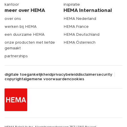
kantoor
inspiratie
meer over HEMA
HEMA International
over ons
HEMA Nederland
werken bij HEMA
HEMA France
een duurzame HEMA
HEMA Deutschland
onze producten met liefde
HEMA Österreich
gemaakt
partnerships
digitale toegankelijkheid
privacybeleid
disclaimer
security
copyright
algemene voorwaarden
cookies