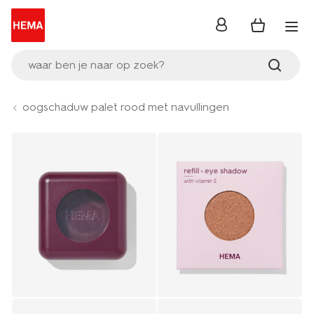
inloggen
waar ben je naar op zoek?
oogschaduw palet rood met navullingen
Product-
set
image