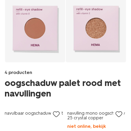
4 producten
oogschaduw palet rood met
navullingen
vegan
Products
/nl-
navulbaar oogschaduw palet
navulling mono oogschaduw
be/mooi-
25 crystal copper
verzorgd/make-
niet online, bekijk
up/oogschaduw/navulling-