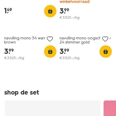
winkelvoorraad
mono-
oogschaduw-
1
.
3
.
49
99
24-
€
3325
.
–
/kg
shimmer-
gold-
vegan
11210524.html
navulling mono 54 warm
navulling mono oogschaduw
brown
24 shimmer gold
3
.
3
.
99
99
€
3325
.
–
/kg
€
3325
.
–
/kg
shop de set