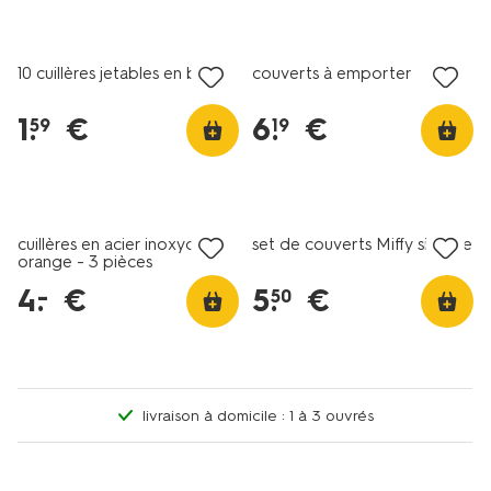
10 cuillères jetables en bois
couverts à emporter
1
.
€
6
.
€
59
19
soldes
soldes
cuillères en acier inoxydable
set de couverts Miffy silicone
orange - 3 pièces
4
.
€
5
.
€
–
50
livraison à domicile : 1 à 3 ouvrés
3+1 gratuit
avec HEMA extra