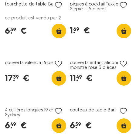
fourchette de table Bari
piques à cocktail Takkie et
Siepie - 15 pièces
ce produit est vendu par 2
1
.
€
6
.
€
69
59
couverts valencia 16 pièces
couverts enfant silicone
monstre rose 3 pièces
17
.
€
11
.
€
39
49
3+1 gratuit
3+1 gratuit
avec HEMA extra
avec HEMA extra
4 cuillères longues 19 cm
couteau de table Bari
Sydney
6
.
€
6
.
€
49
59