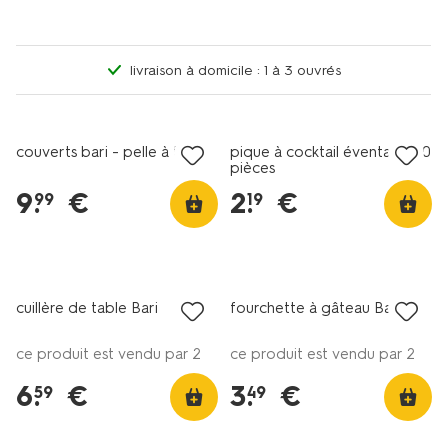
livraison à domicile : 1 à 3 ouvrés
3+1 gratuit
avec HEMA extra
couverts bari - pelle à tarte
pique à cocktail éventails - 10
pièces
9
.
€
2
.
€
99
19
3+1 gratuit
3+1 gratuit
avec HEMA extra
avec HEMA extra
cuillère de table Bari
fourchette à gâteau Bari
ce produit est vendu par 2
ce produit est vendu par 2
6
.
€
3
.
€
59
49
3+1 gratuit