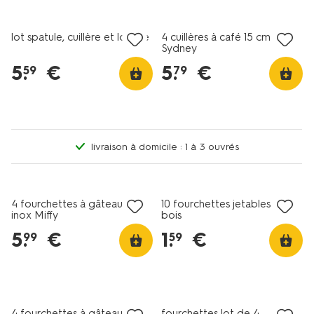
avec HEMA extra
lot spatule, cuillère et louche
4 cuillères à café 15 cm
Sydney
5
.
€
5
.
€
59
79
livraison à domicile : 1 à 3 ouvrés
4 fourchettes à gâteau en
10 fourchettes jetables en
inox Miffy
bois
5
.
€
1
.
€
99
59
3+1 gratuit
avec HEMA extra
4 fourchettes à gâteau
fourchettes lot de 4