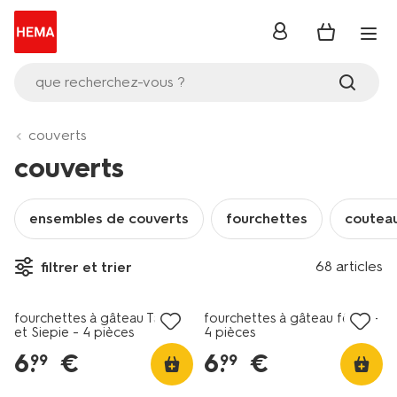
se
connecter
que recherchez-vous ?
couverts
couverts
ensembles de couverts
fourchettes
coutea
68 articles
filtrer et trier
2+1 gratuit
2+1 gratuit
fourchettes à gâteau Takkie
fourchettes à gâteau fêtes -
et Siepie - 4 pièces
4 pièces
6
.
€
6
.
€
99
99