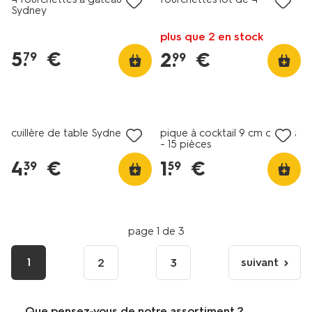
Sydney
plus que 2 en stock
5
.
€
2
.
€
79
99
3+1 gratuit
avec HEMA extra
cuillère de table Sydney
pique à cocktail 9 cm cœurs
- 15 pièces
4
.
€
1
.
€
39
59
page 1 de 3
1
suivant
2
3
page
suivante
Que pensez-vous de notre assortiment ?