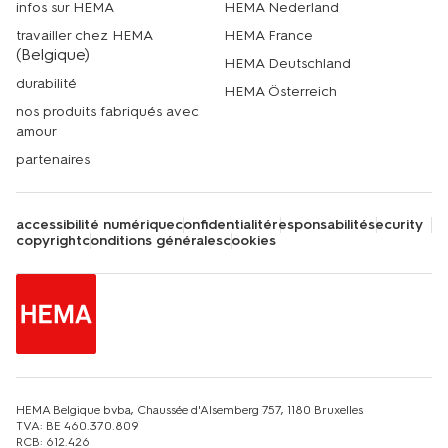
infos sur HEMA
HEMA Nederland
travailler chez HEMA
HEMA France
(Belgique)
HEMA Deutschland
durabilité
HEMA Österreich
nos produits fabriqués avec
amour
partenaires
accessibilité numérique
confidentialité
responsabilité
security
copyright
conditions générales
cookies
HEMA Belgique bvba, Chaussée d'Alsemberg 757, 1180 Bruxelles
TVA: BE 460.370.809
RCB: 612.426