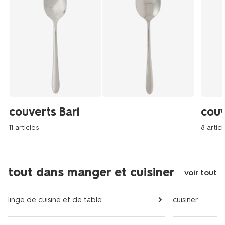
couverts Bari
couv
11 articles
8 articl
tout dans manger et cuisiner
voir tout
linge de cuisine et de table
cuisiner