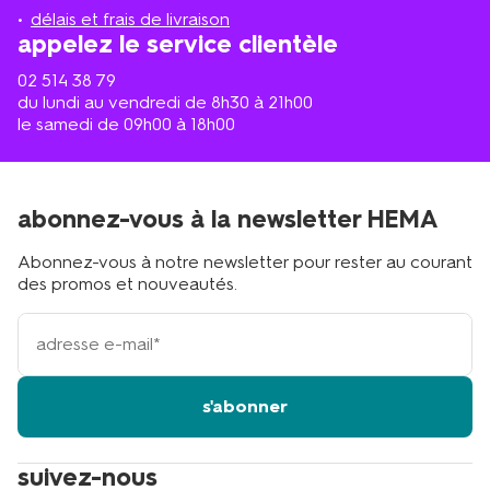
proche
délais et frais de livraison
?
appelez le service clientèle
02 514 38 79
du lundi au vendredi de 8h30 à 21h00
le samedi de 09h00 à 18h00
abonnez-vous à la newsletter HEMA
Abonnez-vous à notre newsletter pour rester au courant
des promos et nouveautés.
votre
adresse
email
s'abonner
suivez-nous