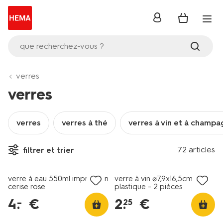
se
connecter
que recherchez-vous ?
verres
verres
verres
verres à thé
verres à vin et à champ
72 articles
filtrer et trier
soldes
soldes
verre à eau 550ml impression
verre à vin ⌀7,9x16,5cm
cerise rose
plastique - 2 pièces
4
.
€
2
.
€
–
25