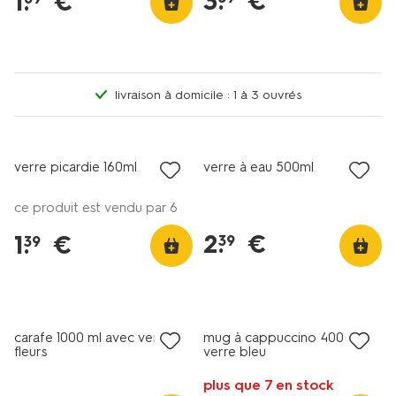
3
.
€
1
.
€
livraison à domicile : 1 à 3 ouvrés
verre picardie 160ml
verre à eau 500ml
ce produit est vendu par 6
2
.
€
1
.
€
39
39
soldes
carafe 1000 ml avec verre
mug à cappuccino 400ml
fleurs
verre bleu
plus que 7 en stock