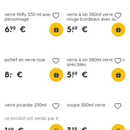
verre Miffy 550 ml avec
verre à vin 380ml verre
personnage
rouge bordeaux avec du
vert
6
.
€
5
.
€
99
69
soldes
pichet en verre rose
verre à vin 380ml verre jaune
avec bleu
8
.
€
5
.
€
–
69
verre picardie 250ml
coupe 300ml verre
ce produit est vendu par 6
59
69