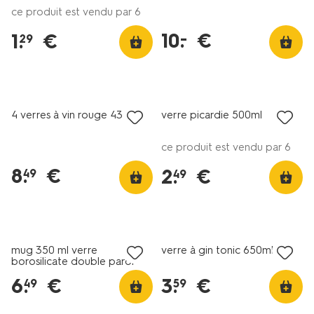
ce produit est vendu par 6
10
.
€
–
1
.
€
29
4 verres à vin rouge 430ml
verre picardie 500ml
ce produit est vendu par 6
8
.
€
2
.
€
49
49
mug 350 ml verre
verre à gin tonic 650ml
borosilicate double paroi
6
.
€
3
.
€
49
59