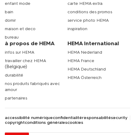
enfant mode
carte HEMA extra
bain
conditions des promos
domir
service photo HEMA
maison et deco
inspiration
bureau
à propos de HEMA
HEMA International
infos sur HEMA
HEMA Nederland
travailler chez HEMA
HEMA France
(Belgique)
HEMA Deutschland
durabilité
HEMA Österreich
nos produits fabriqués avec
amour
partenaires
accessibilité numérique
confidentialité
responsabilité
security
copyright
conditions générales
cookies