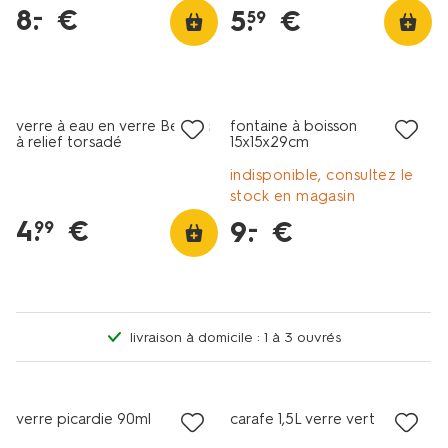
8
.
€
–
5
.
€
59
soldes
verre à eau en verre Bergen
fontaine à boisson
à relief torsadé
15x15x29cm
indisponible, consultez le
stock en magasin
4
.
€
9
.
€
–
99
livraison à domicile : 1 à 3 ouvrés
soldes
verre picardie 90ml
carafe 1,5L verre vert