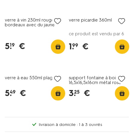
verre à vin 230ml rouge
verre picardie 360ml
bordeaux avec du jaune
ce produit est vendu par 6
5
.
€
1
.
€
19
99
soldes
verre à eau 550ml plage
support fontaine à boisson
16,5x16,5x16cm métal rose
5
.
€
3
.
€
49
25
livraison à domicile : 1 à 3 ouvrés