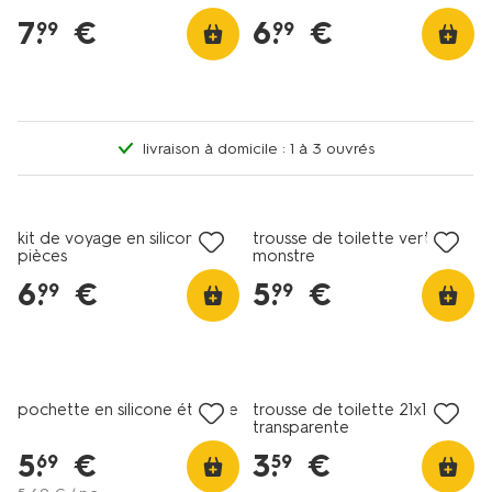
7
.
€
6
.
€
99
99
livraison à domicile : 1 à 3 ouvrés
kit de voyage en silicone - 5
trousse de toilette vert
pièces
monstre
6
.
€
5
.
€
99
99
pochette en silicone étanche
trousse de toilette 21x14cm
transparente
5
.
€
3
.
€
69
59