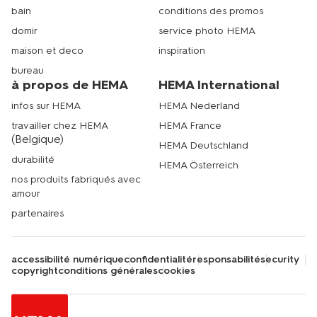
bain
conditions des promos
domir
service photo HEMA
maison et deco
inspiration
bureau
à propos de HEMA
HEMA International
infos sur HEMA
HEMA Nederland
travailler chez HEMA
HEMA France
(Belgique)
HEMA Deutschland
durabilité
HEMA Österreich
nos produits fabriqués avec
amour
partenaires
accessibilité numérique
confidentialité
responsabilité
security
copyright
conditions générales
cookies