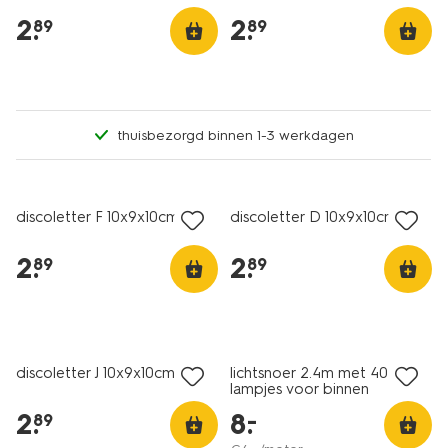
2
.
2
.
89
89
thuisbezorgd binnen 1-3 werkdagen
discoletter F 10x9x10cm
discoletter D 10x9x10cm
2
.
2
.
89
89
discoletter J 10x9x10cm
lichtsnoer 2.4m met 40
lampjes voor binnen
2
.
8
.
–
89