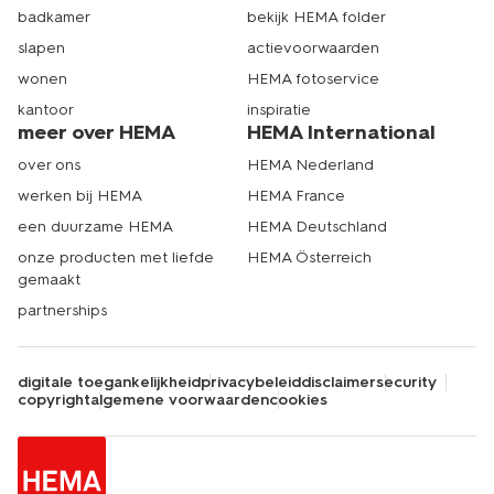
badkamer
bekijk HEMA folder
slapen
actievoorwaarden
wonen
HEMA fotoservice
kantoor
inspiratie
meer over HEMA
HEMA International
over ons
HEMA Nederland
werken bij HEMA
HEMA France
een duurzame HEMA
HEMA Deutschland
onze producten met liefde
HEMA Österreich
gemaakt
partnerships
digitale toegankelijkheid
privacybeleid
disclaimer
security
copyright
algemene voorwaarden
cookies