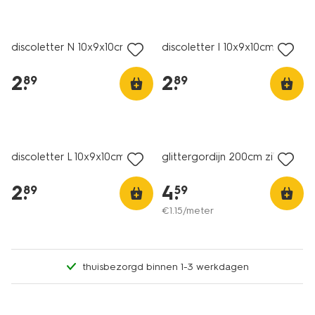
discoletter N 10x9x10cm
discoletter I 10x9x10cm
2
.
2
.
89
89
discoletter L 10x9x10cm
glittergordijn 200cm zilver
2
.
4
.
89
59
€
1
.
15
/meter
thuisbezorgd binnen 1-3 werkdagen