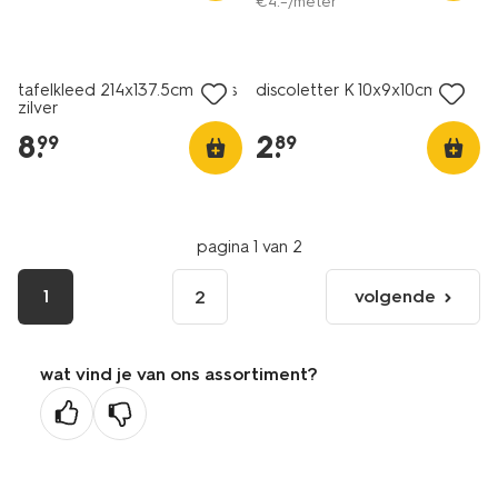
€
4
.
–
/meter
tafelkleed 214x137.5cm glans
discoletter K 10x9x10cm
zilver
8
.
2
.
99
89
pagina 1 van 2
1
volgende
2
volgende
pagina
wat vind je van ons assortiment?