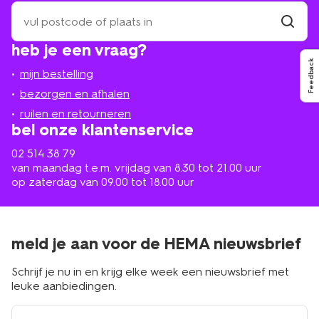
zoek
een
winkel
vind
heb je een vraag?
winkel
bij
Feedback
jou
mijn bestelling
in
de
bezorgen en afhalen
buurt
ruilen en retourneren
bel onze klantenservice
02 514 38 79
van maandag t.e.m. vrijdag van 8.30 tot 21.00 uur
op zaterdag van 09.00 tot 18.00 uur
meld je aan voor de HEMA nieuwsbrief
Schrijf je nu in en krijg elke week een nieuwsbrief met
leuke aanbiedingen.
e-