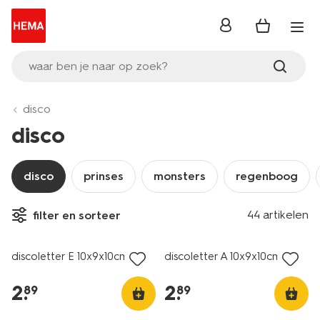
inloggen
waar ben je naar op zoek?
disco
disco
disco
prinses
monsters
regenboog
44 artikelen
filter en sorteer
discoletter E 10x9x10cm
discoletter A 10x9x10cm
2
.
2
.
89
89