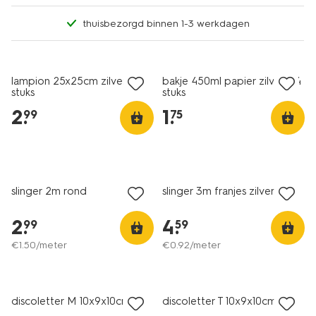
thuisbezorgd binnen 1-3 werkdagen
lampion 25x25cm zilver - 2
bakje 450ml papier zilver - 4
stuks
stuks
2
.
1
.
99
75
slinger 2m rond
slinger 3m franjes zilver
2
.
4
.
99
59
€
1
.
50
/meter
€
0
.
92
/meter
discoletter M 10x9x10cm
discoletter T 10x9x10cm