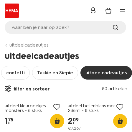
inloggen
waar ben je naar op zoek?
uitdeelcadeautjes
uitdeelcadeautjes
confetti
Takkie en Siepie
uitdeelcadeautjes
80 artikelen
filter en sorteer
uitdeel kleurboekjes
uitdeel bellenblaas monster
monsters - 8 stuks
288ml - 8 stuks
1
.
2
.
75
09
€
7
.
26
/l