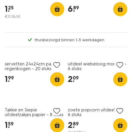
1
.
6
.
25
89
€
0
.
16
/st.
thuisbezorgd binnen 1-3 werkdagen
servetten 24x24cm papier
uitdeel wiebeloog monster -
regenbogen - 20 stuks
6 stuks
1
.
2
.
99
09
vegan
Takkie en Siepie
zoete popcorn uitdeelzak -
uitdeelzakjes papier - 8 stuks
6 stuks
1
.
2
.
59
89