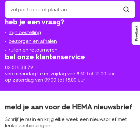
zoek
een
winkel
vind
heb je een vraag?
winkel
bij
Feedback
jou
mijn bestelling
in
de
bezorgen en afhalen
buurt
ruilen en retourneren
bel onze klantenservice
02 514 38 79
van maandag t.e.m. vrijdag van 8.30 tot 21.00 uur
op zaterdag van 09.00 tot 18.00 uur
meld je aan voor de HEMA nieuwsbrief
Schrijf je nu in en krijg elke week een nieuwsbrief met
leuke aanbiedingen.
e-