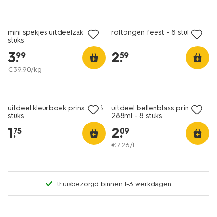
mini spekjes uitdeelzak - 10
roltongen feest - 8 stuks
stuks
3
.
2
.
99
59
€
39
.
90
/kg
uitdeel kleurboek prinses - 8
uitdeel bellenblaas prinses
stuks
288ml - 8 stuks
1
.
2
.
75
09
€
7
.
26
/l
thuisbezorgd binnen 1-3 werkdagen
vegan