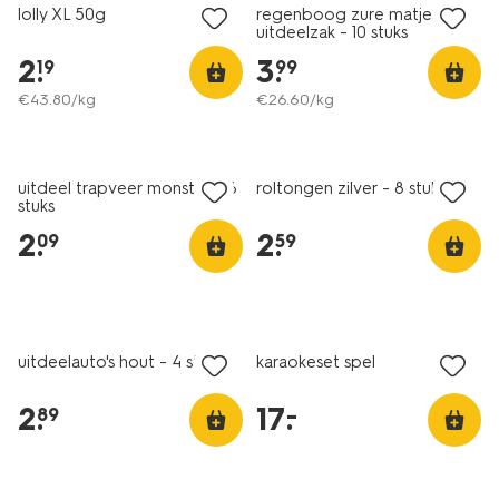
lolly XL 50g
regenboog zure matjes
uitdeelzak - 10 stuks
2
.
3
.
19
99
€
43
.
80
/kg
€
26
.
60
/kg
uitdeel trapveer monster - 6
roltongen zilver - 8 stuks
stuks
2
.
2
.
09
59
uitdeelauto's hout - 4 stuks
karaokeset spel
2
.
17
.
–
89