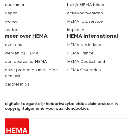
badkamer
bekijk HEMA folder
slapen
actievoorwaarden
wonen
HEMA fotoservice
kantoor
inspiratie
meer over HEMA
HEMA International
over ons
HEMA Nederland
werken bij HEMA
HEMA France
een duurzame HEMA
HEMA Deutschland
onze producten met liefde
HEMA Österreich
gemaakt
partnerships
digitale toegankelijkheid
privacybeleid
disclaimer
security
copyright
algemene voorwaarden
cookies