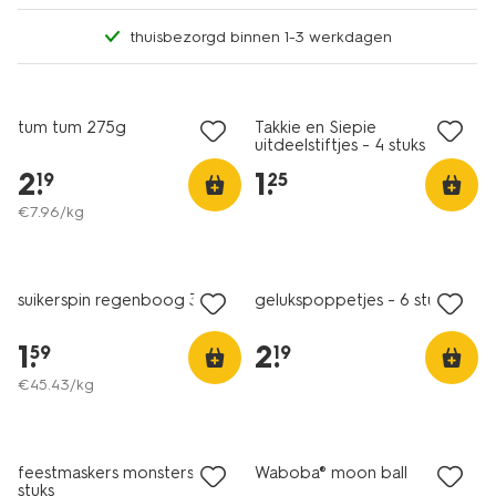
thuisbezorgd binnen 1-3 werkdagen
2 voor 3.99
met HEMA extra
tum tum 275g
Takkie en Siepie
uitdeelstiftjes - 4 stuks
2
.
1
.
19
25
€
7
.
96
/kg
vegan
suikerspin regenboog 30g
gelukspoppetjes - 6 stuks
1
.
2
.
59
19
€
45
.
43
/kg
feestmaskers monsters - 8
Waboba® moon ball
stuks