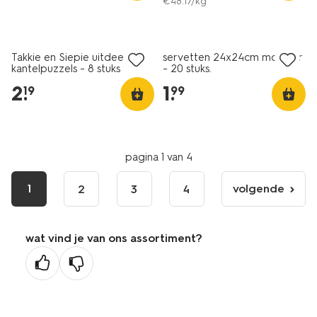
€
48
.
17
/kg
Takkie en Siepie uitdeel
servetten 24x24cm monster
kantelpuzzels - 8 stuks
- 20 stuks.
2
.
1
.
19
99
pagina 1 van 4
1
volgende
2
3
4
volgende
pagina
wat vind je van ons assortiment?