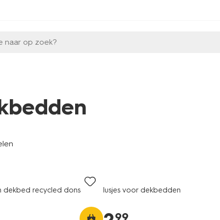
e naar op zoek?
kbedden
elen
n dekbed recycled dons
lusjes voor dekbedden
99