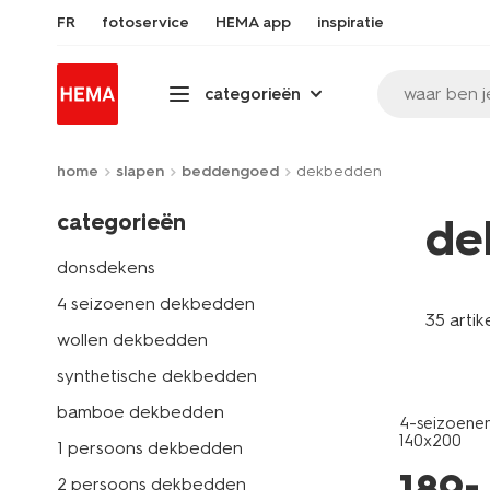
FR
fotoservice
HEMA app
inspiratie
waar ben j
categorieën
home
slapen
beddengoed
dekbedden
categorieën
de
donsdekens
4 seizoenen dekbedden
35 artik
wollen dekbedden
synthetische dekbedden
bamboe dekbedden
4-seizoene
140x200
1 persoons dekbedden
–
2 persoons dekbedden