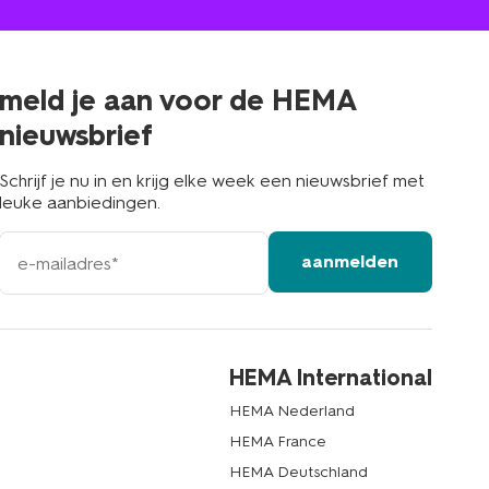
jou
in
de
buurt
meld je aan voor de HEMA
nieuwsbrief
Schrijf je nu in en krijg elke week een nieuwsbrief met
leuke aanbiedingen.
e-
aanmelden
mailadres
HEMA International
HEMA Nederland
HEMA France
HEMA Deutschland