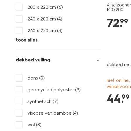
4-seizoenen
200 x 220 cm
(6)
140x200
72
.
240 x 200 cm
(4)
99
240 x 220 cm
(3)
toon alles
dekbed vulling
dekbed rec
dons
(9)
niet online,
winkelvoor
gerecycled polyester
(9)
44
.
99
synthetisch
(7)
viscose van bamboe
(4)
wol
(3)