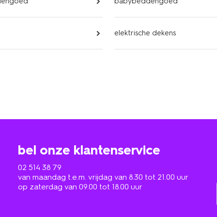
dengoed
babybeddengoed
elektrische dekens
bel onze klantenservice
02 514 38 79
van maandag t.e.m. vrijdag van 8.30 tot 21.00 uur
op zaterdag van 09.00 tot 18.00 uur