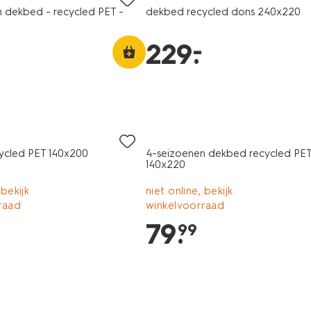
 dekbed - recycled PET -
dekbed recycled dons 240x220
–
229
.
ycled PET 140x200
4-seizoenen dekbed recycled PET
140x220
 bekijk
niet online, bekijk
raad
winkelvoorraad
79
.
99