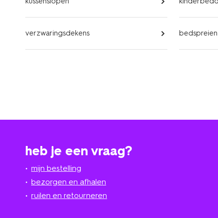
kussenslopen
kinderbed
verzwaringsdekens
bedspreien
heb je een vraag?
mijn bestelling
bezorgen en afhalen
ruilen en retourneren