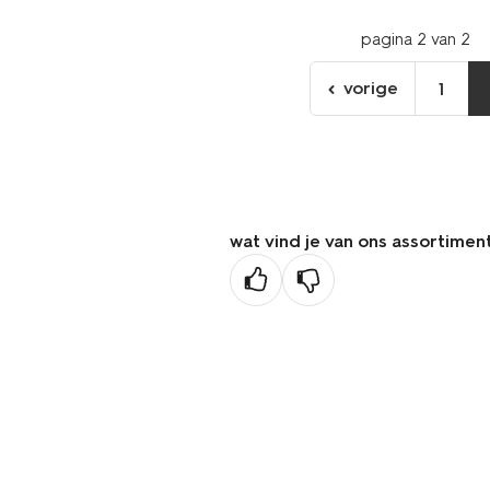
pagina 2 van 2
vorige
1
ga
naar
de
vorige
pagina
wat vind je van ons assortimen