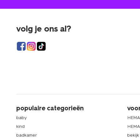
volg je ons al?
populaire categorieën
voo
baby
HEMA
kind
HEMA 
badkamer
bekij