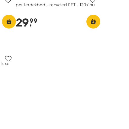
peuterdekbed - recycled PET - 120x150
29
.
99
 luxe