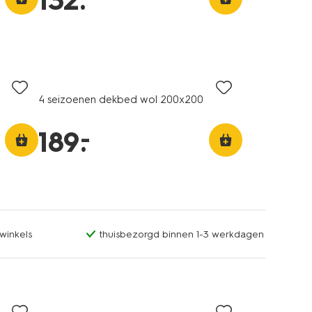
132
.
4 seizoenen dekbed wol 200x200
–
189
.
winkels
thuisbezorgd binnen 1-3 werkdagen