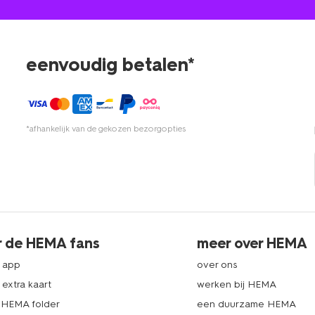
eenvoudig betalen*
*afhankelijk van de gekozen bezorgopties
r de HEMA fans
meer over HEMA
 app
over ons
extra kaart
werken bij HEMA
k HEMA folder
een duurzame HEMA