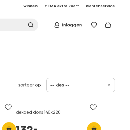
winkels
HEMA extra kaart
klantenservice
inloggen
sorteer op:
-- kies --
dekbed dons 140x220
–