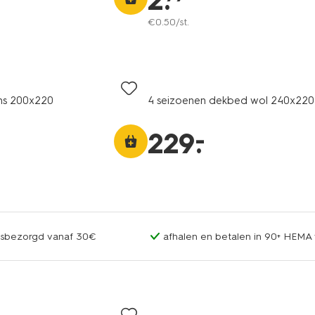
2
.
€
0
.
50
/st.
ns 200x220
4 seizoenen dekbed wol 240x220
–
229
.
uisbezorgd vanaf 30€
afhalen en betalen in 90+ HEMA 