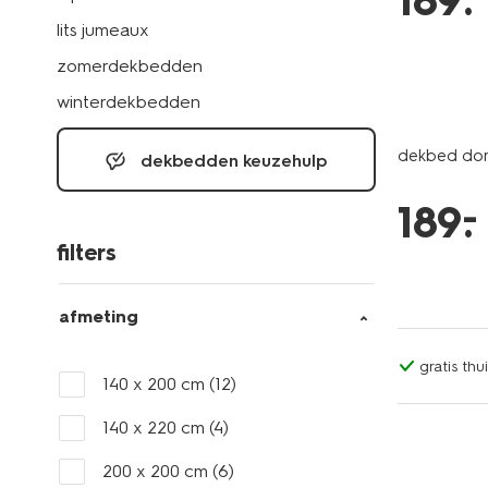
189
.
lits jumeaux
zomerdekbedden
winterdekbedden
dekbed do
dekbedden keuzehulp
–
189
.
filters
afmeting
gratis th
140 x 200 cm
(12)
140 x 220 cm
(4)
200 x 200 cm
(6)