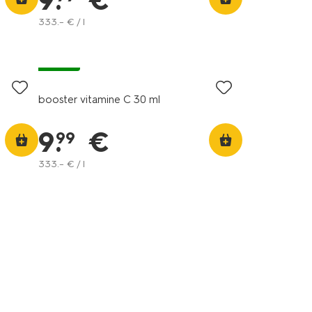
9
.
€
333
.
–
€ / l
vegan
booster vitamine C 30 ml
9
.
€
99
333
.
–
€ / l