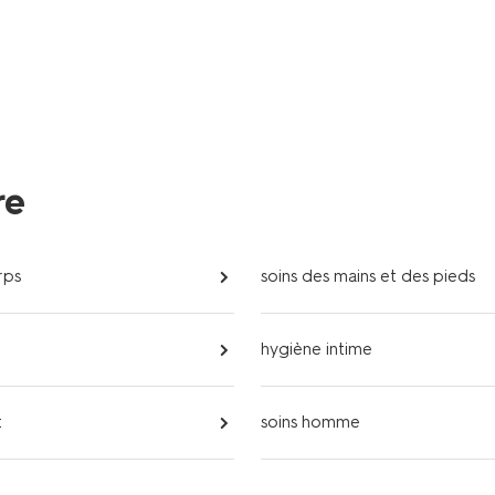
re
rps
soins des mains et des pieds
hygiène intime
t
soins homme