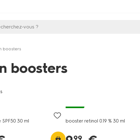
echerchez-vous ?
in boosters
in boosters
es
vegan
re SPF50 30 ml
booster retinol 0.19 % 30 ml
99