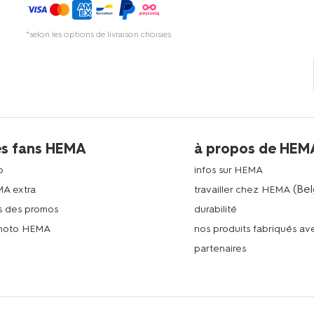
*selon les options de livraison choisies
es fans HEMA
à propos de HEM
p
infos sur HEMA
(Bel
MA extra
travailler chez HEMA
s des promos
durabilité
photo HEMA
nos produits fabriqués a
n
partenaires