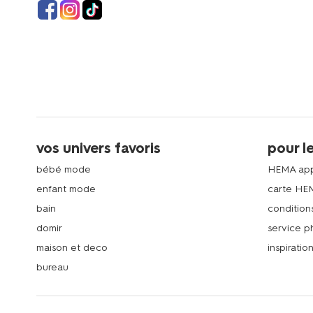
vos univers favoris
pour l
bébé mode
HEMA ap
enfant mode
carte HE
bain
condition
domir
service 
maison et deco
inspiratio
bureau