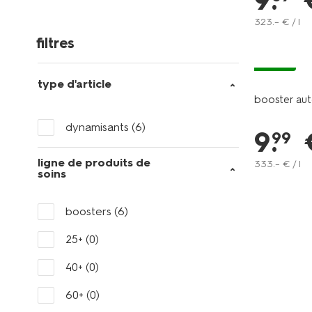
9
.
323
.
–
€ / l
filtres
vegan
type d'article
booster au
dynamisants
(6)
9
.
99
ligne de produits de
333
.
–
€ / l
soins
boosters
(6)
25+
(0)
40+
(0)
60+
(0)