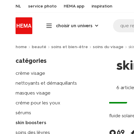
NL
service photo
HEMA app
inspiration
que r
choisir un univers
home
beauté
soins et bien-être
soins du visage
sk
catégories
sk
crème visage
nettoyants et démaquillants
6 articl
masques visage
vegan
créme pour les youx
sérums
fluide solai
skin boosters
69
soins des lèvres