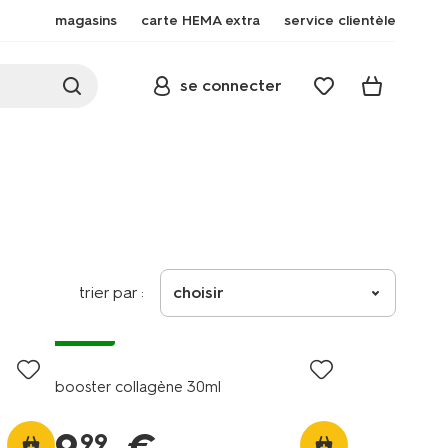
magasins
carte HEMA extra
service clientèle
se connecter
trier par :
choisir
vegan
booster collagène 30ml
99