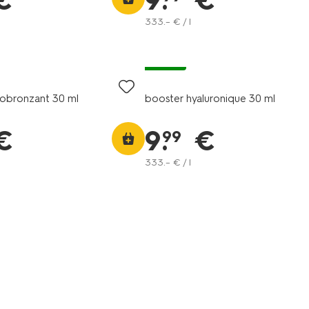
€
9
.
€
333
.
–
€ / l
vegan
tobronzant 30 ml
booster hyaluronique 30 ml
€
9
.
€
99
333
.
–
€ / l