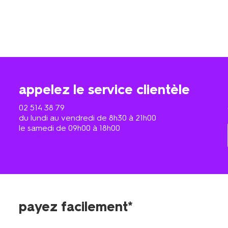
appelez le service clientèle
02 514 38 79
du lundi au vendredi de 8h30 à 21h00
le samedi de 09h00 à 18h00
payez facilement*