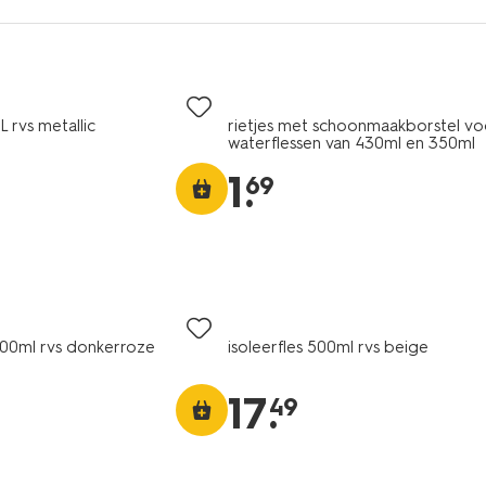
1L rvs metallic
rietjes met schoonmaakborstel vo
waterflessen van 430ml en 350ml
1
.
69
 500ml rvs donkerroze
isoleerfles 500ml rvs beige
17
.
49