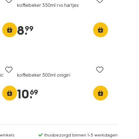
koffiebeker 350ml rvs hartjes
8
.
99
ic
koffiebeker 500ml onigiri
10
.
69
winkels
thuisbezorgd binnen 1-3 werkdagen