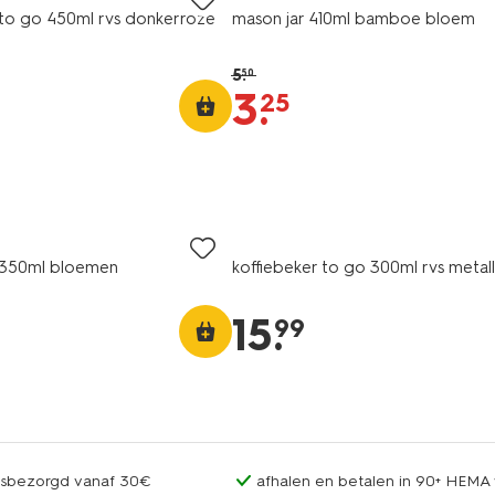
 to go 450ml rvs donkerroze
mason jar 410ml bamboe bloem
5
.
50
3
.
25
r 350ml bloemen
koffiebeker to go 300ml rvs metall
15
.
99
uisbezorgd vanaf 30€
afhalen en betalen in 90+ HEMA 