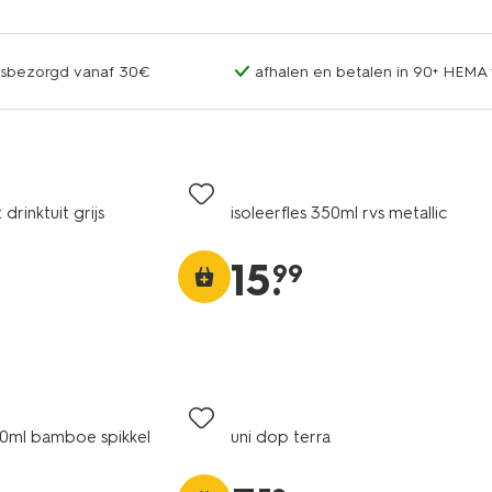
uisbezorgd vanaf 30€
afhalen en betalen in 90+ HEMA 
drinktuit grijs
isoleerfles 350ml rvs metallic
15
.
99
10ml bamboe spikkel
uni dop terra