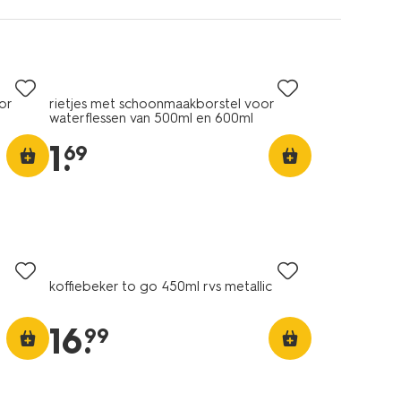
or
rietjes met schoonmaakborstel voor
waterflessen van 500ml en 600ml
1
.
69
koffiebeker to go 450ml rvs metallic
16
.
99