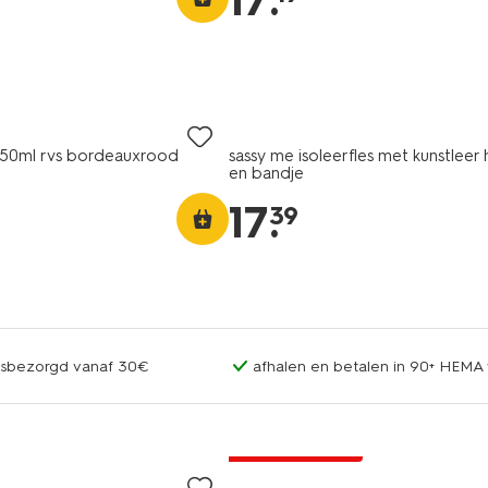
17
.
 350ml rvs bordeauxrood
sassy me isoleerfles met kunstleer
en bandje
17
.
39
uisbezorgd vanaf 30€
afhalen en betalen in 90+ HEMA 
nu met korting