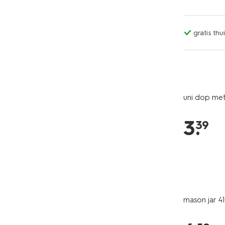
gratis th
uni dop met 
3
.
39
mason jar 4