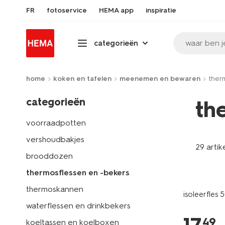
FR
fotoservice
HEMA app
inspiratie
waar ben j
categorieën
home
koken en tafelen
meenemen en bewaren
ther
categorieën
th
voorraadpotten
vershoudbakjes
29 artik
brooddozen
thermosflessen en -bekers
thermoskannen
isoleerfles 
waterflessen en drinkbekers
49
koeltassen en koelboxen