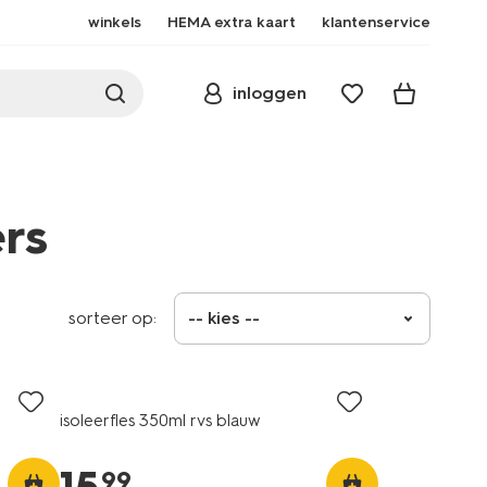
winkels
HEMA extra kaart
klantenservice
inloggen
rs
sorteer op:
-- kies --
isoleerfles 350ml rvs blauw
99