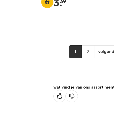
3
.
39
1
volgen
2
vo
pa
wat vind je van ons assortimen