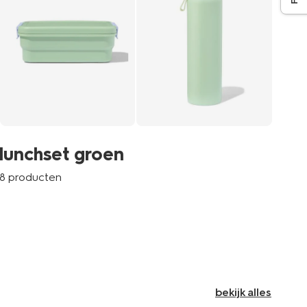
lu
lunchset groen
6 p
8 producten
bekijk alles