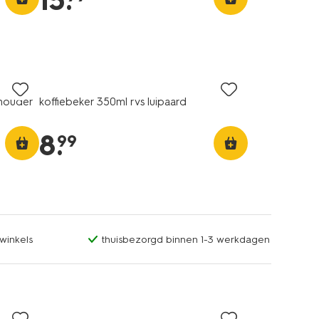
15
.
 houder
koffiebeker 350ml rvs luipaard
8
.
99
winkels
thuisbezorgd binnen 1-3 werkdagen