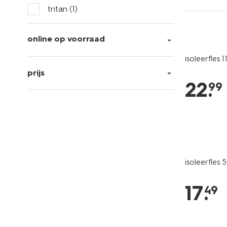
tritan
(1)
online op voorraad
isoleerfles 1.
prijs
22
.
99
isoleerfles
17
.
49