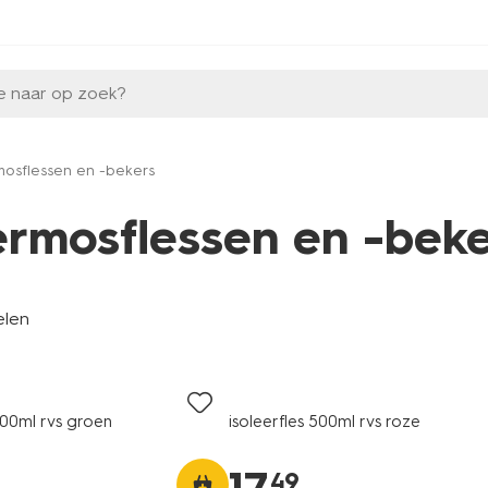
e naar op zoek?
mosflessen en -bekers
ermosflessen en -beke
elen
500ml rvs groen
isoleerfles 500ml rvs roze
49