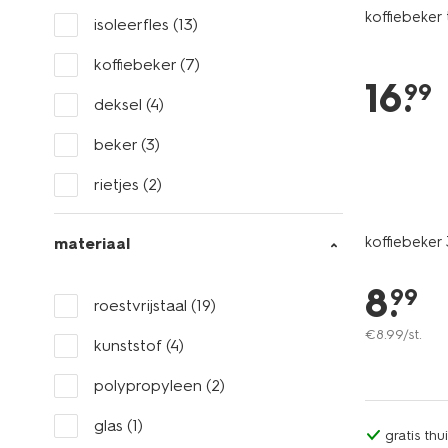
koffiebeker
isoleerfles
(13)
koffiebeker
(7)
16
.
99
deksel
(4)
beker
(3)
rietjes
(2)
koffiebeke
materiaal
8
.
99
roestvrijstaal
(19)
€
8
.
99
/st.
kunststof
(4)
polypropyleen
(2)
glas
(1)
gratis th