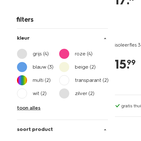
17
.
filters
kleur
isoleerfles
grijs
(4)
roze
(4)
15
.
99
blauw
(3)
beige
(2)
multi
(2)
transparant
(2)
wit
(2)
zilver
(2)
gratis th
toon alles
soort product