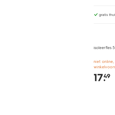
gratis th
isoleerfles 
niet online,
winkelvoor
17
.
49