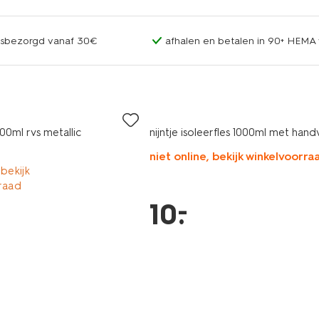
uisbezorgd vanaf 30€
afhalen en betalen in 90+ HEMA 
500ml rvs metallic
nijntje isoleerfles 1000ml met hand
niet online, bekijk winkelvoorra
 bekijk
raad
–
10
.