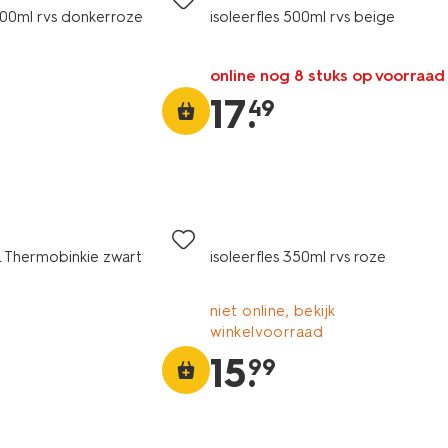
 500ml rvs donkerroze
isoleerfles 500ml rvs beige
online nog 8 stuks op voorraad
17
.
49
1L Thermobinkie zwart
isoleerfles 350ml rvs roze
niet online, bekijk
winkelvoorraad
15
.
99