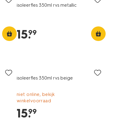
isoleerfles 350ml rvs metallic
15
.
99
isoleerfles 350ml rvs beige
niet online, bekijk
winkelvoorraad
15
.
99