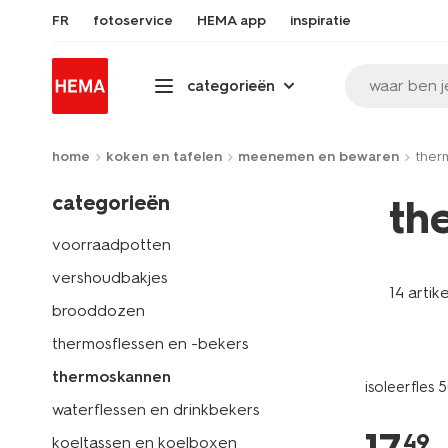
FR
fotoservice
HEMA app
inspiratie
waar ben j
categorieën
home
koken en tafelen
meenemen en bewaren
ther
categorieën
th
voorraadpotten
vershoudbakjes
14 artik
brooddozen
thermosflessen en -bekers
thermoskannen
isoleerfles 
waterflessen en drinkbekers
49
koeltassen en koelboxen