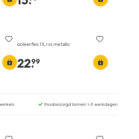
15
.
isoleerfles 1.1L rvs metallic
22
.
99
winkels
thuisbezorgd binnen 1-3 werkdagen