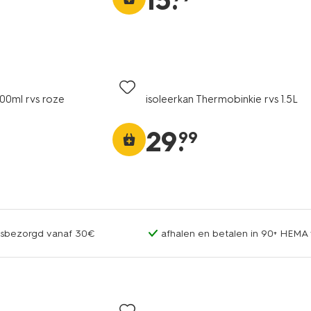
15
.
500ml rvs roze
isoleerkan Thermobinkie rvs 1.5L
29
.
99
uisbezorgd vanaf 30€
afhalen en betalen in 90+ HEMA 