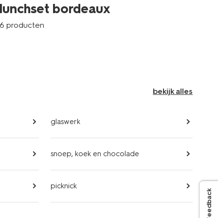
lu
lunchset bordeaux
6 p
6 producten
bekijk alles
glaswerk
snoep, koek en chocolade
picknick
Feedback