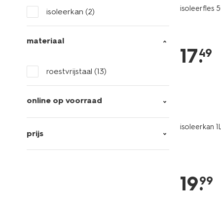
isoleerfles
isoleerkan
(2)
materiaal
17
.
49
roestvrijstaal
(13)
online op voorraad
isoleerkan 
prijs
19
.
99