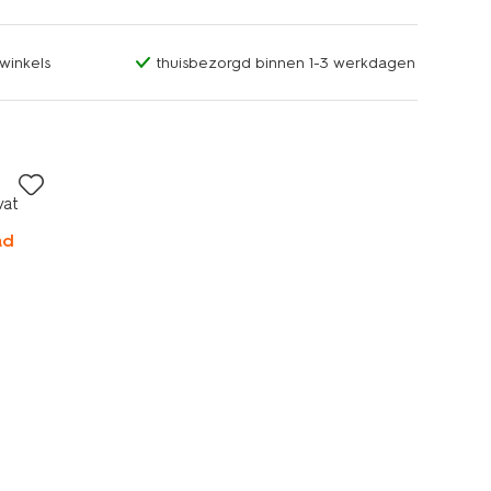
winkels
thuisbezorgd binnen 1-3 werkdagen
vat
ad