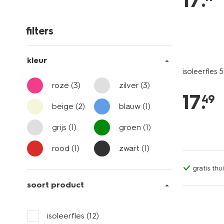
17
.
filters
kleur
isoleerfles 
roze
(3)
zilver
(3)
17
.
49
beige
(2)
blauw
(1)
grijs
(1)
groen
(1)
rood
(1)
zwart
(1)
gratis th
soort product
isoleerfles
(12)