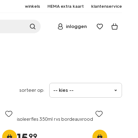
winkels
HEMA extra kaart
klantenservice
inloggen
sorteer op:
-- kies --
isoleerfles 350ml rvs bordeauxrood
99