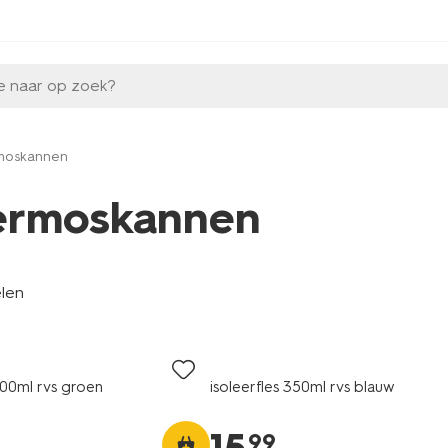
e naar op zoek?
moskannen
ermoskannen
elen
500ml rvs groen
isoleerfles 350ml rvs blauw
99