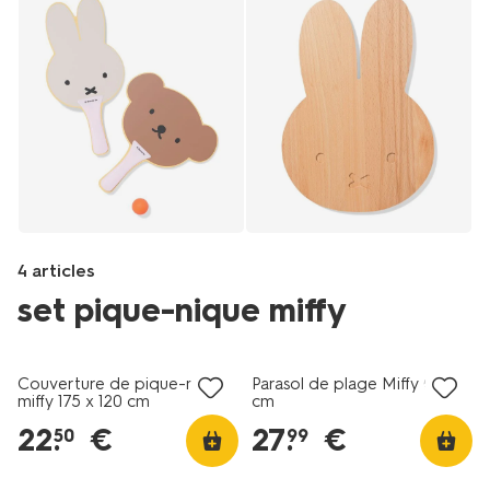
4 articles
set pique-nique miffy
soldes
Products
/fr-
Couverture de pique-nique
Parasol de plage Miffy Ø170
be/manger-
miffy 175 x 120 cm
cm
cuisiner/cuisiner/planches-
22
.
€
27
.
€
50
99
a-
decouper/planche-
de-