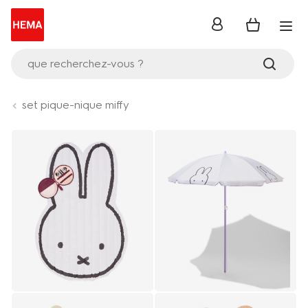
se
connecter
que recherchez-vous ?
set pique-nique miffy
Product-
set
image