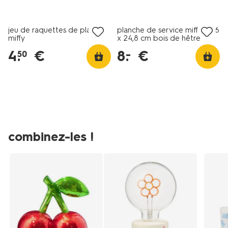
service-
soldes
soldes
miffy-
346-
jeu de raquettes de plage
planche de service miffy 34,6
miffy
x 24,8 cm bois de hêtre
x-
248-
4
.
€
8
.
€
–
50
cm-
bois-
de-
hetre-
60470015.html
combinez-les !