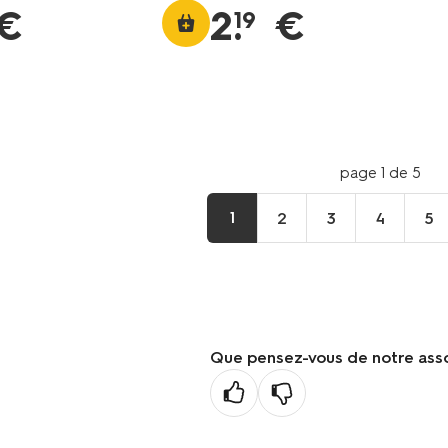
€
2
.
€
19
page 1 de 5
1
2
3
4
5
Que pensez-vous de notre ass