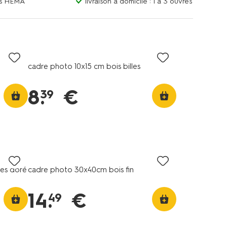
ins HEMA
livraison à domicile : 1 à 3 ouvrés
cadre photo 10x15 cm bois billes
8
.
€
39
les doré
cadre photo 30x40cm bois fin
14
.
€
49