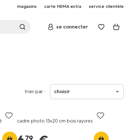
magasins
carte HEMA extra
service clientèle
se connecter
trier par :
choisir
é
cadre photo 15x20 cm bois rayures
79