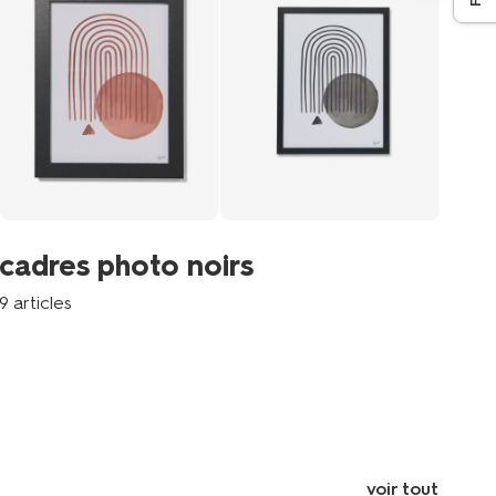
ca
cadres photo noirs
6 a
9 articles
voir tout