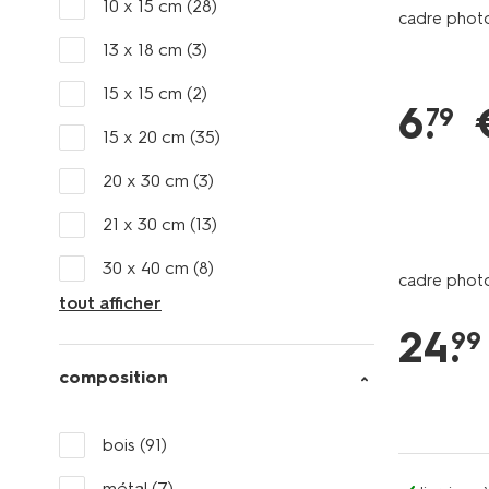
10 x 15 cm
(28)
cadre photo
13 x 18 cm
(3)
15 x 15 cm
(2)
6
.
79
15 x 20 cm
(35)
20 x 30 cm
(3)
21 x 30 cm
(13)
30 x 40 cm
(8)
cadre phot
tout afficher
24
.
99
composition
bois
(91)
métal
(7)