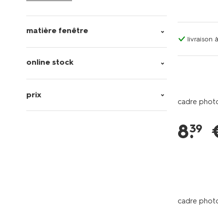
matière fenêtre
livraison
online stock
prix
cadre photo
8
.
39
cadre photo