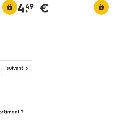
4
.
€
49
suivant
page
suivante
ortiment ?