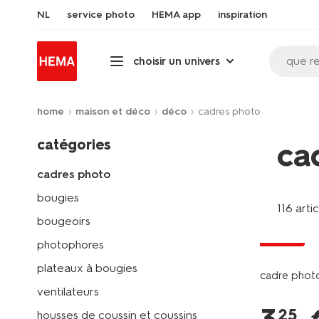
NL
service photo
HEMA app
inspiration
que r
choisir un univers
home
maison et déco
déco
cadres photo
catégories
ca
cadres photo
bougies
116 arti
bougeoirs
soldes
photophores
plateaux à bougies
cadre photo
ventilateurs
25
housses de coussin et coussins