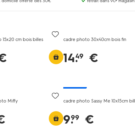
 à domicile offerte dès 30€
retrait dans 90+ magas
 15x20 cm bois billes
cadre photo 30x40cm bois fin
€
14
.
€
49
nouveau
to Miffy
cadre photo Sassy Me 10x15cm bil
€
9
.
€
99