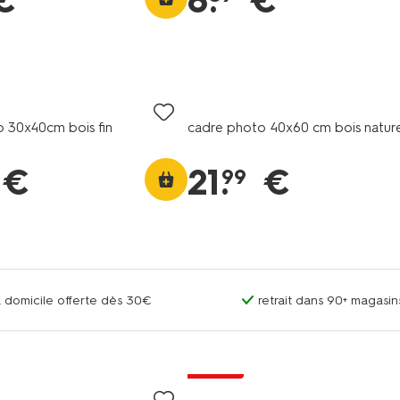
€
8
.
€
 30x40cm bois fin
cadre photo 40x60 cm bois nature
€
21
.
€
99
 à domicile offerte dès 30€
retrait dans 90+ magas
soldes