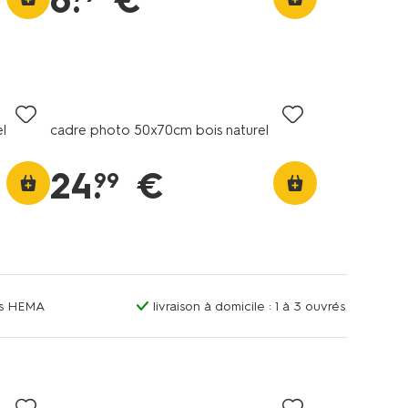
6
.
€
l
cadre photo 50x70cm bois naturel
24
.
€
99
ins HEMA
livraison à domicile : 1 à 3 ouvrés