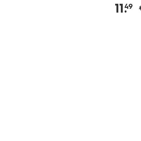
11
.
49