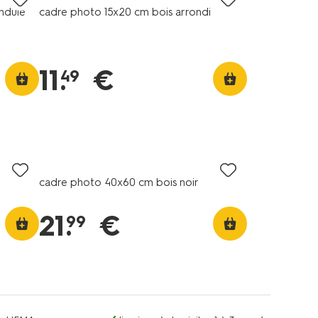
ndulé
cadre photo 15x20 cm bois arrondi
11
.
€
49
cadre photo 40x60 cm bois noir
21
.
€
99