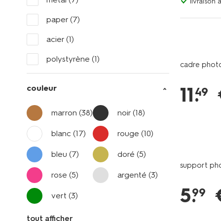
livraison
paper
(7)
acier
(1)
polystyrène
(1)
cadre photo
11
.
couleur
49
marron
(38)
noir
(18)
blanc
(17)
rouge
(10)
bleu
(7)
doré
(5)
support pho
rose
(5)
argenté
(3)
5
.
99
vert
(3)
tout afficher