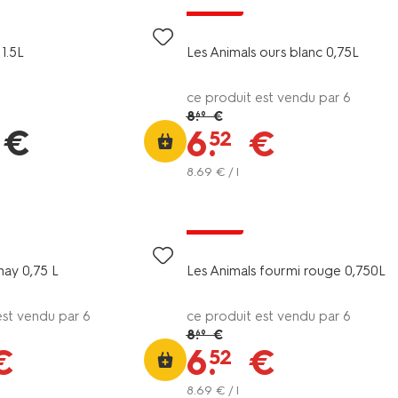
promo
1.5L
Les Animals ours blanc 0,75L
ce produit est vendu par 6
8
.
€
69
€
6
.
€
52
8
.
69
€ / l
promo
ay 0,75 L
Les Animals fourmi rouge 0,750L
est vendu par 6
ce produit est vendu par 6
8
.
€
69
€
6
.
€
52
8
.
69
€ / l