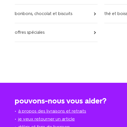
bonbons, chocolat et biscuits
thé et bois
offres spéciales
pouvons-nous vous aider?
à propos des livraisons et retraits
je veux retourner un article
délais et frais de livraison