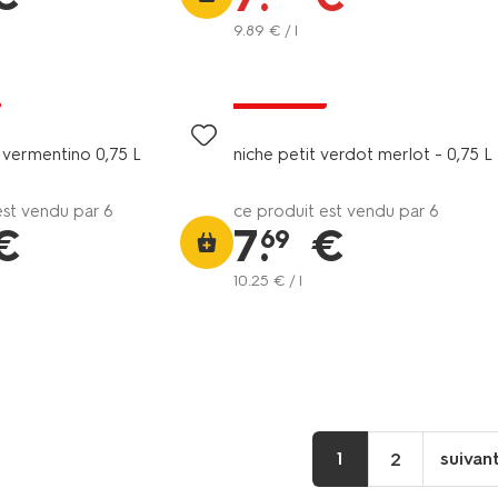
9
.
89
€ / l
6=5
exclu web
 vermentino 0,75 L
niche petit verdot merlot - 0,75 L
est vendu par 6
ce produit est vendu par 6
€
7
.
€
69
10
.
25
€ / l
1
suivan
2
p
su