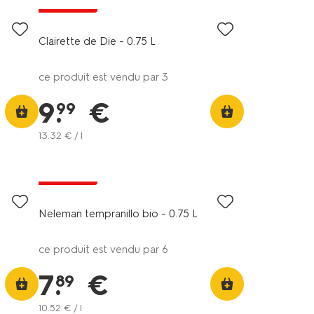
exclu web
Clairette de Die - 0.75 L
ce produit est vendu par 3
9
.
€
99
13
.
32
€ / l
6=5
exclu web
Neleman tempranillo bio - 0.75 L
ce produit est vendu par 6
7
.
€
89
10
.
52
€ / l