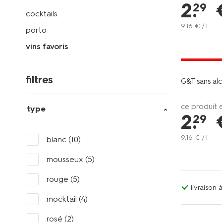
2
.
29
cocktails
9
.
16
€ / l
porto
3 pour 4.9
vins favoris
avec HEMA
filtres
G&T sans al
ce produit 
type
2
.
29
9
.
16
€ / l
blanc
(10)
mousseux
(5)
rouge
(5)
livraison
mocktail
(4)
rosé
(2)