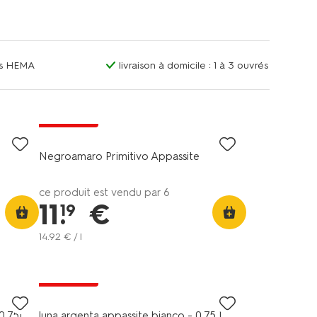
ins HEMA
livraison à domicile : 1 à 3 ouvrés
6=5
exclu web
Negroamaro Primitivo Appassite
ce produit est vendu par 6
11
.
€
19
14
.
92
€ / l
6=5
exclu web
0.75L
luna argenta appassite bianco - 0,75 L