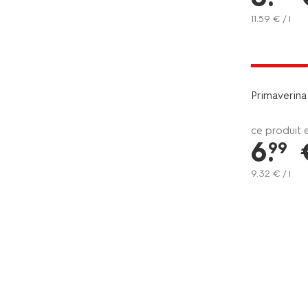
11
.
59
€ / l
6=5
exclu web
Primaverina
ce produit 
6
.
99
9
.
32
€ / l