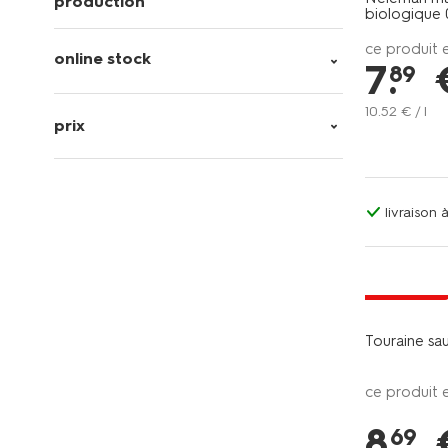
production
biologique 
ce produit 
online stock
7
.
89
10
.
52
€ / l
prix
livraison
6=5
exclu web
Touraine sa
ce produit 
8
.
69