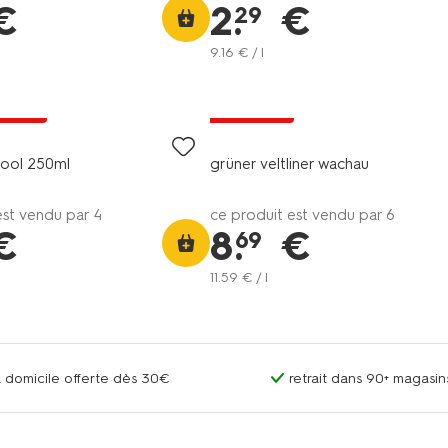
€
2
.
€
29
9
.
16
€ / l
9
6=5
 extra
exclu web
cool 250ml
grüner veltliner wachau
est vendu par 4
ce produit est vendu par 6
€
8
.
€
69
11
.
59
€ / l
 à domicile offerte dès 30€
retrait dans 90+ magas