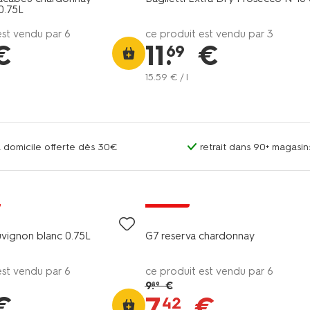
0.75L
est vendu par 6
ce produit est vendu par 3
€
11
.
€
69
15
.
59
€ / l
 à domicile offerte dès 30€
retrait dans 90+ magas
vegan
promo
uvignon blanc 0.75L
G7 reserva chardonnay
est vendu par 6
ce produit est vendu par 6
9
.
€
89
€
7
.
€
42