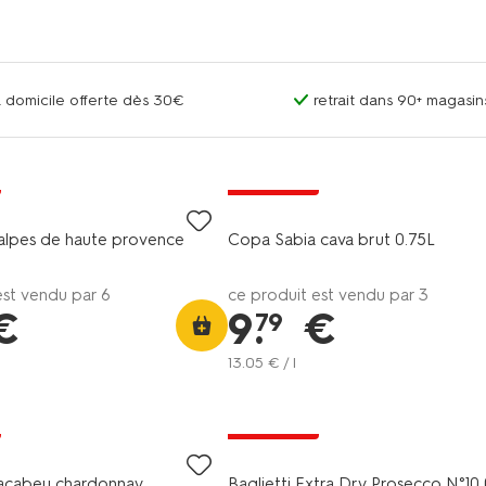
 à domicile offerte dès 30€
retrait dans 90+ magas
6=5
exclu web
alpes de haute provence
Copa Sabia cava brut 0.75L
est vendu par 6
ce produit est vendu par 3
€
9
.
€
79
13
.
05
€ / l
6=5
exclu web
cabeu chardonnay
Baglietti Extra Dry Prosecco N°10 