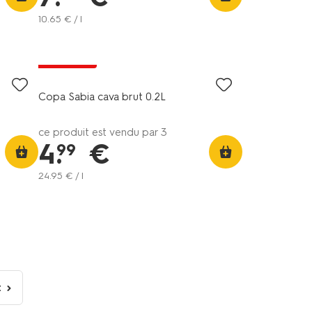
10
.
65
€ / l
6=5
exclu web
Copa Sabia cava brut 0.2L
ce produit est vendu par 3
4
.
€
99
24
.
95
€ / l
t
age
ivante