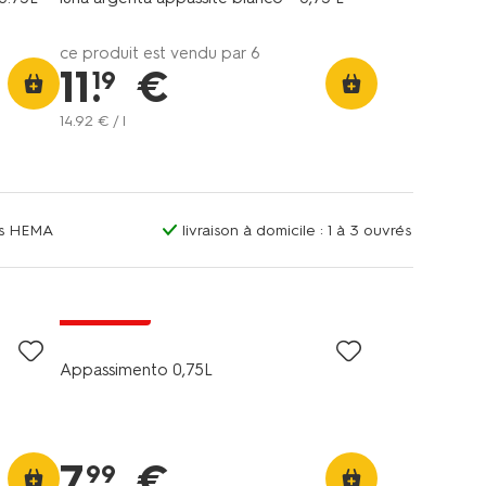
ce produit est vendu par 6
11
.
€
19
14
.
92
€ / l
ins HEMA
livraison à domicile : 1 à 3 ouvrés
6=5
exclu web
Appassimento 0,75L
7
.
€
99