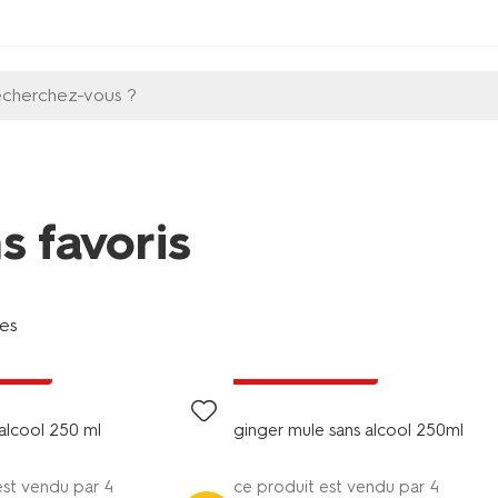
echerchez-vous ?
s favoris
les
9
3 pour 4.99
 extra
avec HEMA extra
 alcool 250 ml
ginger mule sans alcool 250ml
est vendu par 4
ce produit est vendu par 4