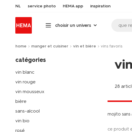
NL
service photo
HEMA app
inspiration
que r
choisir un univers
home
manger et cuisiner
vin et bière
vins favoris
catégories
vin
vin blanc
vin rouge
28 artic
vin mousseux
3 pour 4.9
avec HEMA
bière
sans-alcool
mojito sans
vin bio
ce produit 
rosé