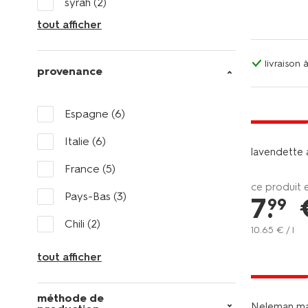
syrah
(2)
tout afficher
livraison
provenance
6=5
Espagne
(6)
exclu web
Italie
(6)
lavendette 
France
(5)
ce produit 
Pays-Bas
(3)
7
.
99
Chili
(2)
10
.
65
€ / l
tout afficher
6=5
exclu web
méthode de
Neleman ma