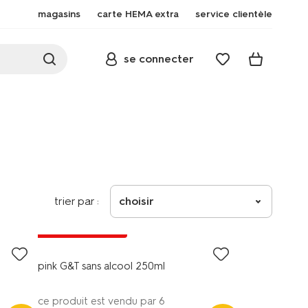
magasins
carte HEMA extra
service clientèle
se connecter
trier par :
choisir
3 pour 4.99
avec HEMA extra
pink G&T sans alcool 250ml
ce produit est vendu par 6