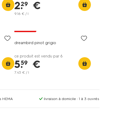
2
.
€
29
9
.
16
€ / l
6=5
exclu web
dreambird pinot grigio
ce produit est vendu par 6
5
.
€
59
7
.
45
€ / l
ins HEMA
livraison à domicile : 1 à 3 ouvrés
6=5