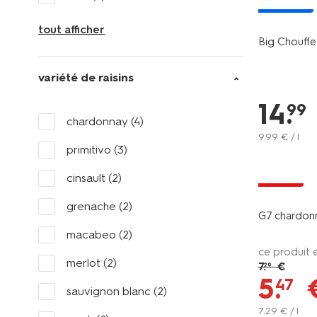
nouveau
tout afficher
Big Chouffe 
variété de raisins
14
.
99
chardonnay
(4)
9
.
99
€ / l
primitivo
(3)
vegan
cinsault
(2)
promo
grenache
(2)
G7 chardonn
macabeo
(2)
ce produit 
merlot
(2)
7
.
€
29
5
.
47
sauvignon blanc
(2)
7
.
29
€ / l