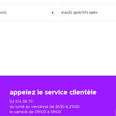
sons
snacks apéritifs salés
appelez le service clientèle
02 514 38 79
du lundi au vendredi de 8h30 à 21h00
le samedi de 09h00 à 18h00