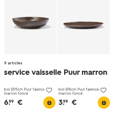
9 articles
service vaisselle Puur marron
4+2 gratuits
4+2 gratuits
Products
/fr-
bol Ø15cm Puur faïence
bol Ø8cm Puur faïence
fr/manger-
marron foncé
marron foncé
cuisiner/manger/vaisselle/assiettes/assiette-
6
.
€
3
.
€
99
99
a-
gateau-
16cm-