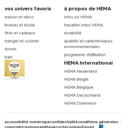
vos univers favoris
à propos de HEMA
maison et déco
infos sur HEMA
bureau et école
travailler chez HEMA
fête et cadeaux
durabilité
manger et cuisiner
qualités et caractérisques
environnementales
dormir
programme d'affiliation
bain
HEMA International
HEMA Nederland
HEMA België
HEMA Belgique
HEMA Deutschland
HEMA Österreich
accessibilité numérique
confidentialité
conditions générales
copyright
responsabilité
sécurité
cookies
Fevad