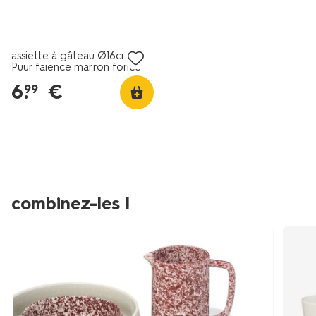
4+2 gratuits
assiette à gâteau Ø16cm
Puur faïence marron foncé
6
.
€
99
combinez-les !