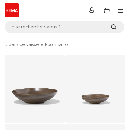
se
connecter
que recherchez-vous ?
service vaisselle Puur marron
Product-
set
image