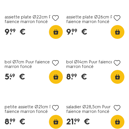
puur-
4+2 gratuits
4+2 gratuits
faience-
marron-
assiette plate Ø22cm Puur
assiette plate Ø26cm Puur
faïence marron foncé
faïence marron foncé
fonce-
9650178.html
9
.
€
9
.
€
99
99
4+2 gratuits
4+2 gratuits
bol Ø7cm Puur faïence
bol Ø14cm Puur faïence
marron foncé
marron foncé
5
.
€
8
.
€
49
99
4+2 gratuits
4+2 gratuits
petite assiette Ø21cm Puur
saladier Ø28,5cm Puur
faïence marron foncé
faïence marron foncé
8
.
€
21
.
€
99
99